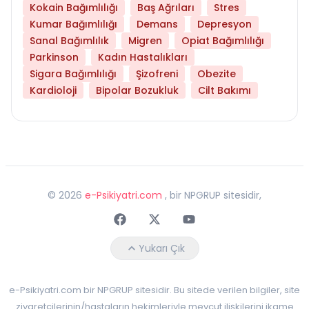
Kokain Bağımlılığı
Baş Ağrıları
Stres
Kumar Bağımlılığı
Demans
Depresyon
Sanal Bağımlılık
Migren
Opiat Bağımlılığı
Parkinson
Kadın Hastalıkları
Sigara Bağımlılığı
Şizofreni
Obezite
Kardioloji
Bipolar Bozukluk
Cilt Bakımı
©
2026
e-Psikiyatri.com
, bir NPGRUP sitesidir,
Faceebok
Twitter
Youtube
Yukarı Çık
e-Psikiyatri.com bir NPGRUP sitesidir. Bu sitede verilen bilgiler, site
ziyaretçilerinin/hastaların hekimleriyle mevcut ilişkilerini ikame