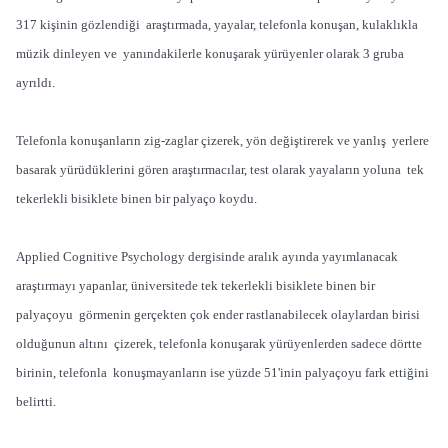
317 kişinin gözlendiği araştırmada, yayalar, telefonla konuşan, kulaklıkla
müzik dinleyen ve yanındakilerle konuşarak yürüyenler olarak 3 gruba
ayrıldı.
Telefonla konuşanların zig-zaglar çizerek, yön değiştirerek ve yanlış yerlere
basarak yürüdüklerini gören araştırmacılar, test olarak yayaların yoluna tek
tekerlekli bisiklete binen bir palyaço koydu.
Applied Cognitive Psychology dergisinde aralık ayında yayımlanacak
araştırmayı yapanlar, üniversitede tek tekerlekli bisiklete binen bir
palyaçoyu görmenin gerçekten çok ender rastlanabilecek olaylardan birisi
olduğunun altını çizerek, telefonla konuşarak yürüyenlerden sadece dörtte
birinin, telefonla konuşmayanların ise yüzde 51'inin palyaçoyu fark ettiğini
belirtti.