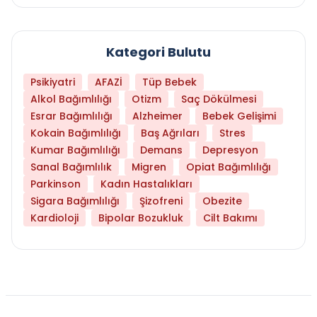
Kategori Bulutu
Psikiyatri
AFAZİ
Tüp Bebek
Alkol Bağımlılığı
Otizm
Saç Dökülmesi
Esrar Bağımlılığı
Alzheimer
Bebek Gelişimi
Kokain Bağımlılığı
Baş Ağrıları
Stres
Kumar Bağımlılığı
Demans
Depresyon
Sanal Bağımlılık
Migren
Opiat Bağımlılığı
Parkinson
Kadın Hastalıkları
Sigara Bağımlılığı
Şizofreni
Obezite
Kardioloji
Bipolar Bozukluk
Cilt Bakımı