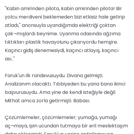
"Kabin amirinden pilota, kabin amirinden pilota! Bir
yolcu merdiveni beklemeden bizi etkisiz hale getirip
atladı," anonsuyla uyandığımda elektriği çoktan
çak¬mışlardı beynime. Uyanma odasında ağzıma
tıktıkları plastik havayolunu çıkarıyordu hemşire.
Kaçıncı gidiş denemesiydi, kaçıncı atlayış, kaçıncı
ası.."
Faruk'un ilk randevusuydu. Divana gelmişti.
Analizanım olacaktı. Tıbbiyeden bu yana bana ikinci
başvurusuydu. Ama yine de kendi isteğiyle değil.
Mithat amca zorla getirmişti. Babası.
Çözümlemeler, çözümlemeler; yumağa, yumağı
aç¬maya, ipin ucundan tutmaya bir eril meslektaşım