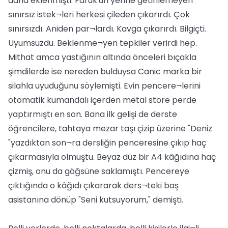
daha eklenmişti. Faruk'un yerine getirilemeyen
sınırsız istek¬leri herkesi çileden çıkarırdı. Çok
sınırsızdı. Aniden par¬lardı. Kavga çıkarırdı. Bilgiçti.
Uyumsuzdu. Beklenme¬yen tepkiler verirdi hep.
Mithat amca yastığının altında önceleri bıçakla
şimdilerde ise nereden bulduysa Canic marka bir
silahla uyuduğunu söylemişti. Evin pencere¬lerini
otomatik kumandalı içerden metal store perde
yaptırmıştı en son. Bana ilk gelişi de derste
öğrencilere, tahtaya mezar taşı çizip üzerine "Deniz
"yazdıktan son¬ra dersliğin penceresine çıkıp haç
çıkarmasıyla olmuştu. Beyaz düz bir A4 kâğıdına haç
çizmiş, onu da göğsüne saklamıştı. Pencereye
çıktığında o kâğıdı çıkararak ders¬teki baş
asistanına dönüp "Seni kutsuyorum," demişti.