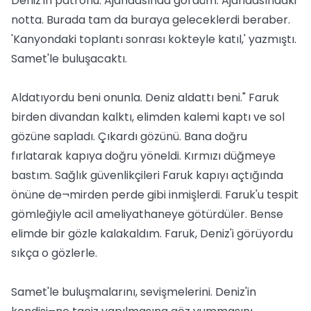
Deniz'in patronu. Ajandasında gördüm. Ajandasındaki
notta. Burada tam da buraya geleceklerdi beraber.
'Kanyondaki toplantı sonrası kokteyle katıl,' yazmıştı.
Samet'le buluşacaktı.
Aldatıyordu beni onunla. Deniz aldattı beni." Faruk
birden divandan kalktı, elimden kalemi kaptı ve sol
gözüne sapladı. Çıkardı gözünü. Bana doğru
fırlatarak kapıya doğru yöneldi. Kırmızı düğmeye
bastım. Sağlık güvenlikçileri Faruk kapıyı açtığında
önüne de¬mirden perde gibi inmişlerdi. Faruk'u tespit
gömleğiyle acil ameliyathaneye götürdüler. Bense
elimde bir gözle kalakaldım. Faruk, Deniz'i görüyordu
sıkça o gözlerle.
Samet'le buluşmalarını, sevişmelerini. Deniz'in