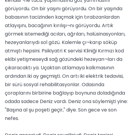
kendisi¬ne taciz yapılmasına göz yummasını
görüyordu. On bir yaşını görüyordu. On bir yaşında
babasının tacizinden kaçmak için tırabzanlardan
atlayışını, bacağının kırılışı¬nı görüyordu. Artık
görmek istemediği acıları, ağrıları, halüsinasyonları,
hezeyanlarıydı sol gözü. Kalemle çı¬karıp söküp
atmıştı hepsini. Psikiyatri K servisi Kliniği Kırmızı kod
ekibi yetişmeseydi sağ gözündeki hezeyan¬ları da
çıkaracaktı ya. Uçaktan atlamaya kalkmasının
ardından iki ay geçmişti. On artı iki elektrik tedavisi,
bir sürü sosyal rehabilitasyonlar. Odasında
çoraplarını birbirine bağlayıp boynuna doladığında
odada sadece Deniz vardı. Deniz ona söylemişti yine:
"Başına al şu poşeti geçir," diye. Son gece ve son
nefes.