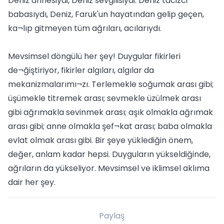
Deniz annesiydi, Deniz sevgilisiydi. Deniz tacizci
babasıydı, Deniz, Faruk'un hayatından gelip geçen,
ka¬lıp gitmeyen tüm ağrıları, acılarıydı.
Mevsimsel döngülü her şey! Duygular fikirleri
de¬ğiştiriyor, fikirler algıları, algılar da
mekanizmalarımı¬zı. Terlemekle soğumak arası gibi;
üşümekle titremek arası; sevmekle üzülmek arası
gibi ağrımakla sevinmek arası; aşık olmakla ağrımak
arası gibi; anne olmakla şef¬kat arası; baba olmakla
evlat olmak arası gibi. Bir şeye yüklediğin önem,
değer, anlam kadar hepsi. Duyguların yükseldiğinde,
ağrıların da yükseliyor. Mevsimsel ve iklimsel aklıma
dair her şey.
Paylaş