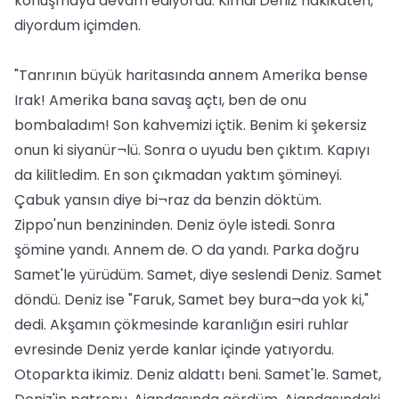
konuşmaya devam ediyordu. Kimdi Deniz hakikaten,
diyordum içimden.
"Tanrının büyük haritasında annem Amerika bense
Irak! Amerika bana savaş açtı, ben de onu
bombaladım! Son kahvemizi içtik. Benim ki şekersiz
onun ki siyanür¬lü. Sonra o uyudu ben çıktım. Kapıyı
da kilitledim. En son çıkmadan yaktım şömineyi.
Çabuk yansın diye bi¬raz da benzin döktüm.
Zippo'nun benzininden. Deniz öyle istedi. Sonra
şömine yandı. Annem de. O da yandı. Parka doğru
Samet'le yürüdüm. Samet, diye seslendi Deniz. Samet
döndü. Deniz ise "Faruk, Samet bey bura¬da yok ki,"
dedi. Akşamın çökmesinde karanlığın esiri ruhlar
evresinde Deniz yerde kanlar içinde yatıyordu.
Otoparkta ikimiz. Deniz aldattı beni. Samet'le. Samet,