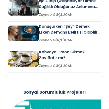
İşe Gidip Çalışabiliyor Olmak
Sağlıklı Olduğunuz Anlamına
Gelir mi?
Zeynep GÜÇLÜCAN
Konuşurken “Şey” Demek
Erken Demans Belirtisi Olabilir
mi?
Zeynep GÜÇLÜCAN
Kahveye Limon Sıkmak
Zayıflatır mı?
Zeynep GÜÇLÜCAN
Sosyal Sorumluluk Projeleri