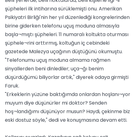
Belli yerlerde, belli noktalarda, belli kişilerle ilgi¬li
şüpheleri ilk intiharına sürüklemişti onu. Amerikan
Psikiyatri Birliği'nin her yıl düzenlediği kongrelerinden
birine giderken telefonu uçuş moduna almasıyla
başla¬mıştı şüpheleri. 11 numaralı koltukta oturması
şüphele¬rini arttırmış, koltuğun iç cebindeki
gazetede Malezya uçağının düştüğünü okumuştu.
"Telefonumu uçuş moduna almama rağmen
sinyallerden beni dinlediler; uça¬ğı benim
düşürdüğümü biliyorlar artık," diyerek odaya girmişti
Faruk.
"Erkeklerin yüzüne baktığımda onlardan hoşlanı¬yor
muyum diye düşünürler mi doktor? Senden
hoş¬landığımı düşünüyor musun? Haydi, çekinme biz
eski dostuz söyle," dedi ve konuşmasına devam etti.