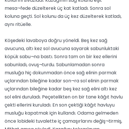
Kollarını sıvazladı. Kazağının sağ kolunu eşit
mesa¬fede düzelterek üç kat katladı. Sonra sol
koluna geçti. Sol kolunu da üç kez düzelterek katladı,
aynı ritüelle.
Köşedeki lavaboya doğru yöneldi. Beş kez sağ
avucuna, altı kez sol avucuna sayarak sabunluktaki
köpük sabu¬na bastı. Sonra tam on bir kez ellerini
sabunladı, ovuş¬turdu. Sabunlamadan sonra
musluğa hiç dokunmadan önce sağ elinin parmak
uçlarından bileğine kadar son¬ra sol elinin parmak
uçlarından bileğine kadar beş kez sağ elini altı kez
sol elini duruladı. Peçetelikten on bir tane kâğıt havlu
çekti ellerini kuruladı. En son çektiği kâğıt havluyu
musluğu kapatmak için kullandı. Odama gelmeden
önce lobideki tuvalette iç çamaşırlarını değiş¬tirmiş,