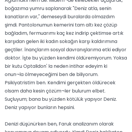
Ağlamaklı hem de. Midem¬de kelebekler uçuşarak,
boğazıma yumru saplanarak "Deniz atla, senin
kanatların var," demeseydi buralarda olmazdım
şimdi. Pantolonumun kemerini tam altı kez çözüp
bağladım, fermuarımı kaç kez indirip çektimse artık
karşıdan gelen iki kadın sokağın karşı kaldırımına
geçtiler. İnançlarım sosyal davranışlarıma etki ediyor
doktor. İşte bu yüzden kendimi öldüremiyorum. Yoksa
bir kutu Optalidon' la neden intihar edeyim ki
onun¬la ölmeyeceğimi ben de biliyorum.
Psikiyatristim ben. Kendimi gerçekten öldürecek
olsam daha kesin çözüm¬ler bulurum elbet.
Suçluyum; bana bu yüzden kötülük yapıyor Deniz.
Deniz yapıyor bunların hepsini.
Denizi düşünürken ben, Faruk analizanım olarak