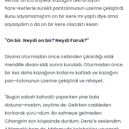
Mithat amca söyledi. Kazağını tekrarlayan
hare¬ketlerle sürekli pantolonunun üzerine çekiştirdi.
Bunu sayamamıştım on bir kere mi yaptı diye ama
saysaydım o da on bir kere olacaktı kesin.
"On bir. Neydi on bir? Neydi Faruk?"
Divana oturmadan önce cebinden çıkardığı ıslak
mendille divanı sildi, sonra kuruladı. Oturmadan önce
bir kez daha kazağının kollarını katladı ve kazağını
pan¬tolonunun üzerine çekiştirdi ve nihayet..
"Bugün sabah kahvaltı yaparken yine bala
dokuna¬madım, zeytine de. Gelirken caddeden
korkarak yürü¬düm. Bo sahneye gelmeden
Cihangirin son köşesinde durdum. Deniz'e seslendim.