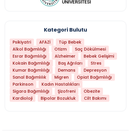
Kategori Bulutu
Psikiyatri
AFAZİ
Tüp Bebek
Alkol Bağımlılığı
Otizm
Saç Dökülmesi
Esrar Bağımlılığı
Alzheimer
Bebek Gelişimi
Kokain Bağımlılığı
Baş Ağrıları
Stres
Kumar Bağımlılığı
Demans
Depresyon
Sanal Bağımlılık
Migren
Opiat Bağımlılığı
Parkinson
Kadın Hastalıkları
Sigara Bağımlılığı
Şizofreni
Obezite
Kardioloji
Bipolar Bozukluk
Cilt Bakımı