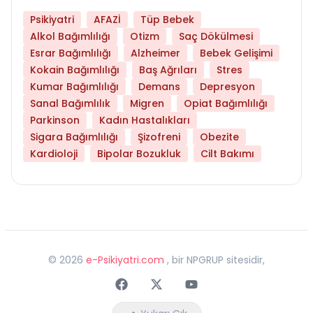
Psikiyatri
AFAZİ
Tüp Bebek
Alkol Bağımlılığı
Otizm
Saç Dökülmesi
Esrar Bağımlılığı
Alzheimer
Bebek Gelişimi
Kokain Bağımlılığı
Baş Ağrıları
Stres
Kumar Bağımlılığı
Demans
Depresyon
Sanal Bağımlılık
Migren
Opiat Bağımlılığı
Parkinson
Kadın Hastalıkları
Sigara Bağımlılığı
Şizofreni
Obezite
Kardioloji
Bipolar Bozukluk
Cilt Bakımı
©
2026
e-Psikiyatri.com
, bir NPGRUP sitesidir,
Faceebok
Twitter
Youtube