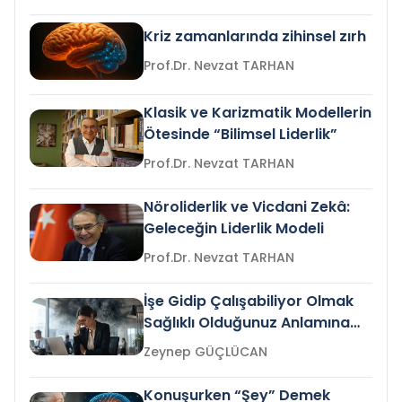
Kriz zamanlarında zihinsel zırh
Prof.Dr. Nevzat TARHAN
Klasik ve Karizmatik Modellerin
Ötesinde “Bilimsel Liderlik”
Prof.Dr. Nevzat TARHAN
Nöroliderlik ve Vicdani Zekâ:
Geleceğin Liderlik Modeli
Prof.Dr. Nevzat TARHAN
İşe Gidip Çalışabiliyor Olmak
Sağlıklı Olduğunuz Anlamına
Gelir mi?
Zeynep GÜÇLÜCAN
Konuşurken “Şey” Demek