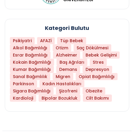
Kategori Bulutu
Psikiyatri
AFAZİ
Tüp Bebek
Alkol Bağımlılığı
Otizm
Saç Dökülmesi
Esrar Bağımlılığı
Alzheimer
Bebek Gelişimi
Kokain Bağımlılığı
Baş Ağrıları
Stres
Kumar Bağımlılığı
Demans
Depresyon
Sanal Bağımlılık
Migren
Opiat Bağımlılığı
Parkinson
Kadın Hastalıkları
Sigara Bağımlılığı
Şizofreni
Obezite
Kardioloji
Bipolar Bozukluk
Cilt Bakımı