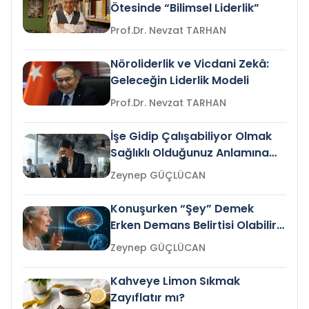
Ötesinde “Bilimsel Liderlik”
Prof.Dr. Nevzat TARHAN
Nöroliderlik ve Vicdani Zekâ:
Geleceğin Liderlik Modeli
Prof.Dr. Nevzat TARHAN
İşe Gidip Çalışabiliyor Olmak
Sağlıklı Olduğunuz Anlamına
Gelir mi?
Zeynep GÜÇLÜCAN
Konuşurken “Şey” Demek
Erken Demans Belirtisi Olabilir
mi?
Zeynep GÜÇLÜCAN
Kahveye Limon Sıkmak
Zayıflatır mı?