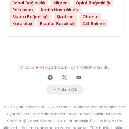
Sanal Bağımlılık
Migren
Opiat Bağımlılığı
Parkinson
Kadın Hastalıkları
Sigara Bağımlılığı
Şizofreni
Obezite
Kardioloji
Bipolar Bozukluk
Cilt Bakımı
©
2026
e-Psikiyatri.com
, bir NPGRUP sitesidir,
Faceebok
Twitter
Youtube
Yukarı Çık
e-Psikiyatri.com bir NPGRUP sitesidir. Bu sitede verilen bilgiler, site
ziyaretçilerinin/hastaların hekimleriyle mevcut ilişkilerini ikame
etmek değil, desteklemek için tasarlanmıştır. Bu sitede yer alan
bilgiler bir hekime danışmanın yerine geçmez. Tüm hakları saklıdır.