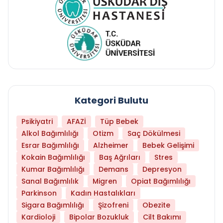
Kategori Bulutu
Psikiyatri
AFAZİ
Tüp Bebek
Alkol Bağımlılığı
Otizm
Saç Dökülmesi
Esrar Bağımlılığı
Alzheimer
Bebek Gelişimi
Kokain Bağımlılığı
Baş Ağrıları
Stres
Kumar Bağımlılığı
Demans
Depresyon
Sanal Bağımlılık
Migren
Opiat Bağımlılığı
Parkinson
Kadın Hastalıkları
Sigara Bağımlılığı
Şizofreni
Obezite
Kardioloji
Bipolar Bozukluk
Cilt Bakımı