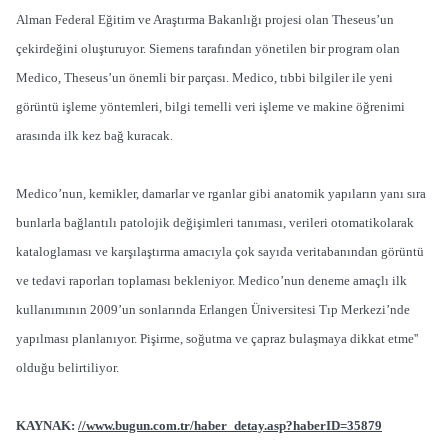
Alman Federal Eğitim ve Araştırma Bakanlığı projesi olan Theseus’un
çekirdeğini oluşturuyor. Siemens tarafından yönetilen bir program olan
Medico, Theseus’un önemli bir parçası. Medico, tıbbi bilgiler ile yeni
görüntü işleme yöntemleri, bilgi temelli veri işleme ve makine öğrenimi
arasında ilk kez bağ kuracak.
Medico’nun, kemikler, damarlar ve rganlar gibi anatomik yapıların yanı sıra
bunlarla bağlantılı patolojik değişimleri tanıması, verileri otomatikolarak
kataloglaması ve karşılaştırma amacıyla çok sayıda veritabanından görüntü
ve tedavi raporları toplaması bekleniyor. Medico’nun deneme amaçlı ilk
kullanımının 2009’un sonlarında Erlangen Üniversitesi Tıp Merkezi’nde
yapılması planlanıyor. Pişirme, soğutma ve çapraz bulaşmaya dikkat etme''
olduğu belirtiliyor.
KAYNAK:
//www.bugun.com.tr/haber_detay.asp?haberID=35879