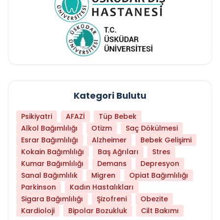
Kategori Bulutu
Psikiyatri
AFAZİ
Tüp Bebek
Alkol Bağımlılığı
Otizm
Saç Dökülmesi
Esrar Bağımlılığı
Alzheimer
Bebek Gelişimi
Kokain Bağımlılığı
Baş Ağrıları
Stres
Kumar Bağımlılığı
Demans
Depresyon
Sanal Bağımlılık
Migren
Opiat Bağımlılığı
Parkinson
Kadın Hastalıkları
Sigara Bağımlılığı
Şizofreni
Obezite
Kardioloji
Bipolar Bozukluk
Cilt Bakımı