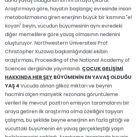
daha yavaş olduğunun sırrını ortaya çıkardı.
Araştırmaya göre, hayatın başlangıç evresinde insan
metabolizmasına giren enerjinin büyük bir kısmına "el
koyan" beyin, vücudun büyümesinin aynı evredeki
diğer memelilere göre yavaş olmasının nedenini
oluşturuyor. Northwestern Üniversitesi Prof.
Christopher Kuzawa başkanlığındaki ekibin
araştırması, Proceeding of the National Academy of
Sciences dergisinde yayımlandı.
ÇOCUK GELİŞİMİ
HAKKINDA HER ŞEY
BÜYÜMENİN EN YAVAŞ OLDUĞU
YAŞ 4
Vücuda alınan glikoz miktarı ve beynin
hacmini ölçen manyetik rezonans görüntüleme
verileri ile mevcut pozitron emisyon taramalarını bir
araya getiren ilk araştırma olma özelliğini taşıyan
çalışma, bu şekilde beyne enerjinin en fazla gittiği ve
vücuttaki büyümenin en yavaş gerçekleştiği yaşın