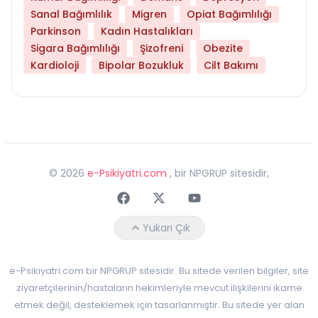
Sanal Bağımlılık
Migren
Opiat Bağımlılığı
Parkinson
Kadın Hastalıkları
Sigara Bağımlılığı
Şizofreni
Obezite
Kardioloji
Bipolar Bozukluk
Cilt Bakımı
©
2026
e-Psikiyatri.com
, bir NPGRUP sitesidir,
Faceebok
Twitter
Youtube
Yukarı Çık
e-Psikiyatri.com bir NPGRUP sitesidir. Bu sitede verilen bilgiler, site
ziyaretçilerinin/hastaların hekimleriyle mevcut ilişkilerini ikame
etmek değil, desteklemek için tasarlanmıştır. Bu sitede yer alan