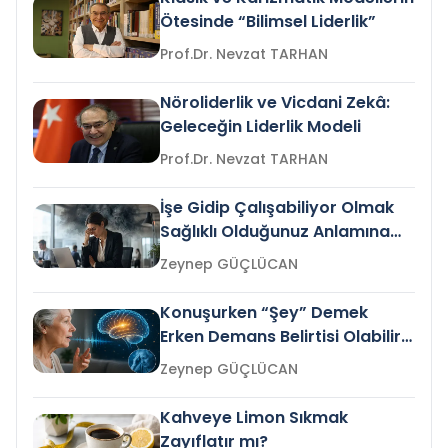
Ötesinde “Bilimsel Liderlik”
Prof.Dr. Nevzat TARHAN
Nöroliderlik ve Vicdani Zekâ:
Geleceğin Liderlik Modeli
Prof.Dr. Nevzat TARHAN
İşe Gidip Çalışabiliyor Olmak
Sağlıklı Olduğunuz Anlamına
Gelir mi?
Zeynep GÜÇLÜCAN
Konuşurken “Şey” Demek
Erken Demans Belirtisi Olabilir
mi?
Zeynep GÜÇLÜCAN
Kahveye Limon Sıkmak
Zayıflatır mı?