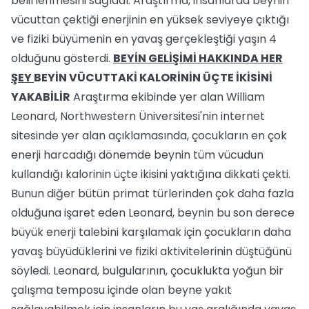
belirlenmesini sağladı. Araştırma, insanlarda beynin
vücuttan çektiği enerjinin en yüksek seviyeye çıktığı
ve fiziki büyümenin en yavaş gerçekleştiği yaşın 4
olduğunu gösterdi.
BEYİN GELİŞİMİ HAKKINDA HER
ŞEY
BEYİN VÜCUTTAKİ KALORİNİN ÜÇTE İKİSİNİ
YAKABİLİR
Araştırma ekibinde yer alan William
Leonard, Northwestern Üniversitesi'nin internet
sitesinde yer alan açıklamasında, çocukların en çok
enerji harcadığı dönemde beynin tüm vücudun
kullandığı kalorinin üçte ikisini yaktığına dikkati çekti.
Bunun diğer bütün primat türlerinden çok daha fazla
olduğuna işaret eden Leonard, beynin bu son derece
büyük enerji talebini karşılamak için çocukların daha
yavaş büyüdüklerini ve fiziki aktivitelerinin düştüğünü
söyledi. Leonard, bulgularının, çocuklukta yoğun bir
çalışma temposu içinde olan beyne yakıt