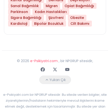
Sanal Bağımlılık
Migren
Opiat Bağımlılığı
Parkinson
Kadın Hastalıkları
Sigara Bağımlılığı
Şizofreni
Obezite
Kardioloji
Bipolar Bozukluk
Cilt Bakımı
©
2026
e-Psikiyatri.com
, bir NPGRUP sitesidir,
Faceebok
Twitter
Youtube
Yukarı Çık
e-Psikiyatri.com bir NPGRUP sitesidir. Bu sitede verilen bilgiler, site
ziyaretçilerinin/hastaların hekimleriyle mevcut ilişkilerini ikame
etmek değil, desteklemek için tasarlanmıştır. Bu sitede yer alan