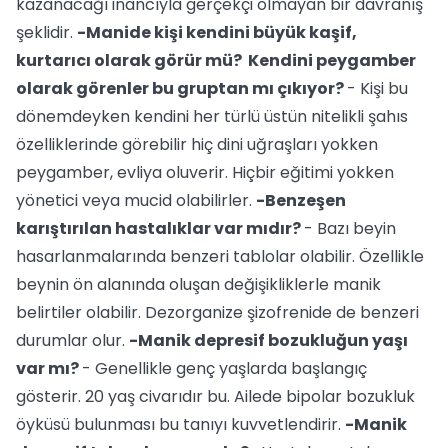
kazanacağı inancıyla gerçekçi olmayan bir davranış
şeklidir.
-Manide kişi kendini büyük kaşif,
kurtarıcı olarak görür mü? Kendini peygamber
olarak görenler bu gruptan mı çıkıyor?
- Kişi bu
dönemdeyken kendini her türlü üstün nitelikli şahıs
özelliklerinde görebilir hiç dini uğraşları yokken
peygamber, evliya oluverir. Hiçbir eğitimi yokken
yönetici veya mucid olabilirler.
-Benzeşen
karıştırılan hastalıklar var mıdır?
- Bazı beyin
hasarlanmalarında benzeri tablolar olabilir. Özellikle
beynin ön alanında oluşan değişikliklerle manik
belirtiler olabilir. Dezorganize şizofrenide de benzeri
durumlar olur.
-Manik depresif bozukluğun yaşı
var mı?
- Genellikle genç yaşlarda başlangıç
gösterir. 20 yaş civarıdır bu. Ailede bipolar bozukluk
öyküsü bulunması bu tanıyı kuvvetlendirir.
-Manik