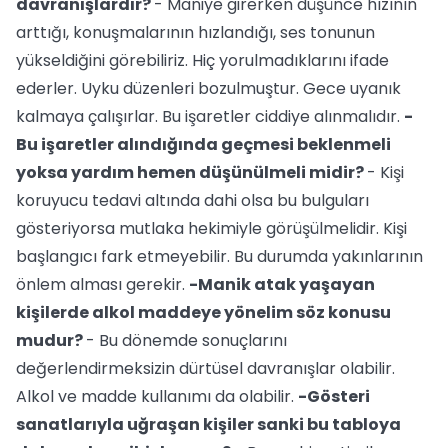
davranışlardır?
- Maniye girerken düşünce hızının
arttığı, konuşmalarının hızlandığı, ses tonunun
yükseldiğini görebiliriz. Hiç yorulmadıklarını ifade
ederler. Uyku düzenleri bozulmuştur. Gece uyanık
kalmaya çalışırlar. Bu işaretler ciddiye alınmalıdır.
-
Bu işaretler alındığında geçmesi beklenmeli
yoksa yardım hemen düşünülmeli midir?
- Kişi
koruyucu tedavi altında dahi olsa bu bulguları
gösteriyorsa mutlaka hekimiyle görüşülmelidir. Kişi
başlangıcı fark etmeyebilir. Bu durumda yakınlarının
önlem alması gerekir.
-Manik atak yaşayan
kişilerde alkol maddeye yönelim söz konusu
mudur?
- Bu dönemde sonuçlarını
değerlendirmeksizin dürtüsel davranışlar olabilir.
Alkol ve madde kullanımı da olabilir.
-Gösteri
sanatlarıyla uğraşan kişiler sanki bu tabloya