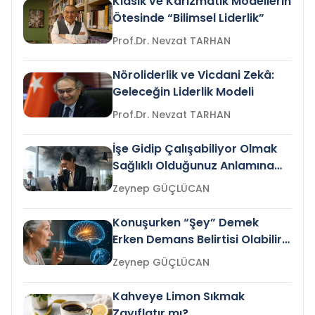
Klasik ve Karizmatik Modellerin
Ötesinde “Bilimsel Liderlik”
Prof.Dr. Nevzat TARHAN
Nöroliderlik ve Vicdani Zekâ:
Geleceğin Liderlik Modeli
Prof.Dr. Nevzat TARHAN
İşe Gidip Çalışabiliyor Olmak
Sağlıklı Olduğunuz Anlamına
Gelir mi?
Zeynep GÜÇLÜCAN
Konuşurken “Şey” Demek
Erken Demans Belirtisi Olabilir
mi?
Zeynep GÜÇLÜCAN
Kahveye Limon Sıkmak
Zayıflatır mı?