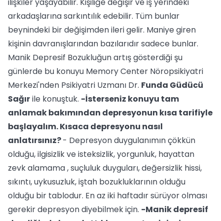
ilişkiler yaşayabilir. Kişiliğe değişir ve iş yerindeki
arkadaşlarına sarkıntılık edebilir. Tüm bunlar
beynindeki bir değişimden ileri gelir. Maniye giren
kişinin davranışlarından bazılarıdır sadece bunlar.
Manik Depresif Bozukluğun artış gösterdiği şu
günlerde bu konuyu Memory Center Nöropsikiyatri
Merkezi'nden Psikiyatri Uzmanı Dr.
Funda Güdücü
Sağır
ile konuştuk.
-İsterseniz konuyu tam
anlamak bakımından depresyonun kısa tarifiyle
başlayalım. Kısaca depresyonu nasıl
anlatırsınız?
- Depresyon duygulanımın çökkün
olduğu, ilgisizlik ve isteksizlik, yorgunluk, hayattan
zevk alamama , suçluluk duyguları, değersizlik hissi,
sıkıntı, uykusuzluk, iştah bozukluklarının olduğu
olduğu bir tablodur. En az iki haftadır sürüyor olması
gerekir depresyon diyebilmek için.
-Manik depresif