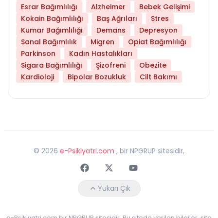
Esrar Bağımlılığı
Alzheimer
Bebek Gelişimi
Kokain Bağımlılığı
Baş Ağrıları
Stres
Kumar Bağımlılığı
Demans
Depresyon
Sanal Bağımlılık
Migren
Opiat Bağımlılığı
Parkinson
Kadın Hastalıkları
Sigara Bağımlılığı
Şizofreni
Obezite
Kardioloji
Bipolar Bozukluk
Cilt Bakımı
©
2026
e-Psikiyatri.com
, bir NPGRUP sitesidir,
Faceebok
Twitter
Youtube
Yukarı Çık
e-Psikiyatri.com bir NPGRUP sitesidir. Bu sitede verilen bilgiler, site