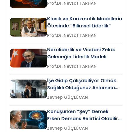
Prof.Dr. Nevzat TARHAN
Klasik ve Karizmatik Modellerin
Ötesinde “Bilimsel Liderlik”
Prof.Dr. Nevzat TARHAN
Nöroliderlik ve Vicdani Zekâ:
Geleceğin Liderlik Modeli
Prof.Dr. Nevzat TARHAN
İşe Gidip Çalışabiliyor Olmak
Sağlıklı Olduğunuz Anlamına
Gelir mi?
Zeynep GÜÇLÜCAN
Konuşurken “Şey” Demek
Erken Demans Belirtisi Olabilir
mi?
Zeynep GÜÇLÜCAN