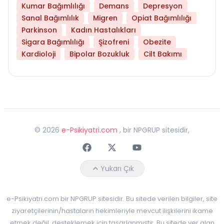
Kumar Bağımlılığı
Demans
Depresyon
Sanal Bağımlılık
Migren
Opiat Bağımlılığı
Parkinson
Kadın Hastalıkları
Sigara Bağımlılığı
Şizofreni
Obezite
Kardioloji
Bipolar Bozukluk
Cilt Bakımı
©
2026
e-Psikiyatri.com
, bir NPGRUP sitesidir,
Faceebok
Twitter
Youtube
Yukarı Çık
e-Psikiyatri.com bir NPGRUP sitesidir. Bu sitede verilen bilgiler, site
ziyaretçilerinin/hastaların hekimleriyle mevcut ilişkilerini ikame
etmek değil, desteklemek için tasarlanmıştır. Bu sitede yer alan