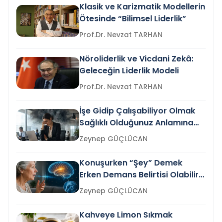
Klasik ve Karizmatik Modellerin
Ötesinde “Bilimsel Liderlik”
Prof.Dr. Nevzat TARHAN
Nöroliderlik ve Vicdani Zekâ:
Geleceğin Liderlik Modeli
Prof.Dr. Nevzat TARHAN
İşe Gidip Çalışabiliyor Olmak
Sağlıklı Olduğunuz Anlamına
Gelir mi?
Zeynep GÜÇLÜCAN
Konuşurken “Şey” Demek
Erken Demans Belirtisi Olabilir
mi?
Zeynep GÜÇLÜCAN
Kahveye Limon Sıkmak