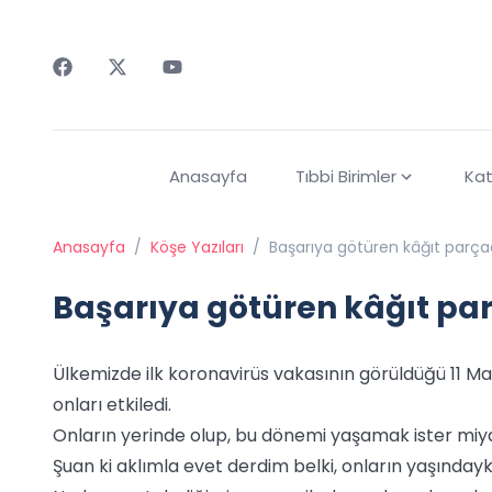
Faceebok
Twitter
Youtube
Anasayfa
Tıbbi Birimler
Kat
Anasayfa
/
Köşe Yazıları
/
Başarıya götüren kâğıt parça
Başarıya götüren kâğıt pa
Ülkemizde ilk koronavirüs vakasının görüldüğü 11 Ma
onları etkiledi.
Onların yerinde olup, bu dönemi yaşamak ister mi
Şuan ki aklımla evet derdim belki, onların yaşında