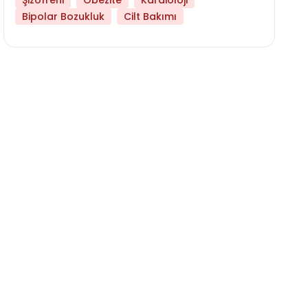
Şizofreni
Obezite
Kardioloji
Bipolar Bozukluk
Cilt Bakımı