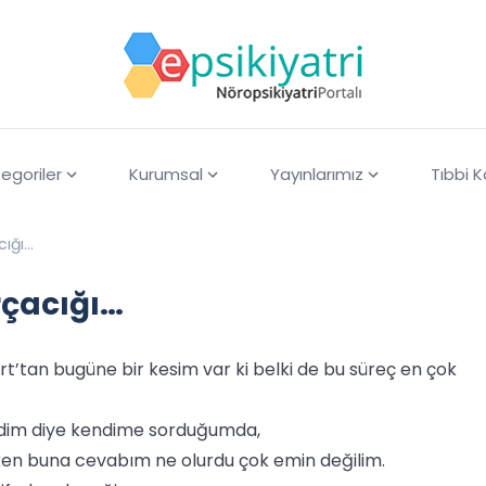
egoriler
Kurumsal
Yayınlarımız
Tıbbi 
cığı…
rçacığı…
rt’tan bugüne bir kesim var ki belki de bu süreç en çok
ydim diye kendime sorduğumda,
yken buna cevabım ne olurdu çok emin değilim.