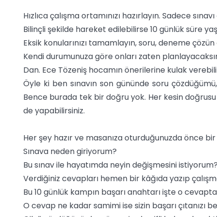
Hızlıca çalışma ortamınızı hazırlayın. Sadece sınav
Bilinçli şekilde hareket edilebilirse 10 günlük süre ya
Eksik konularınızı tamamlayın, soru, deneme çöz
Kendi durumunuza göre onları zaten planlayacaksını
Dan. Ece Tözeniş hocamın önerilerine kulak verebilir
Öyle ki ben sınavın son gününde soru çözdüğümü, 
Bence burada tek bir doğru yok. Her kesin doğrusu k
de yapabilirsiniz.
Her şey hazır ve masanıza oturduğunuzda önce bir y
Sınava neden giriyorum?
Bu sınav ile hayatımda neyin değişmesini istiyorum
Verdiğiniz cevapları hemen bir kâğıda yazıp çalışm
Bu 10 günlük kampın başarı anahtarı işte o cevapta s
O cevap ne kadar samimi ise sizin başarı çıtanızı be