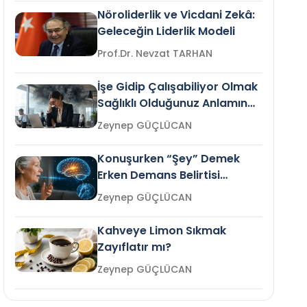
Nöroliderlik ve Vicdani Zekâ:
Geleceğin Liderlik Modeli
Prof.Dr. Nevzat TARHAN
İşe Gidip Çalışabiliyor Olmak
Sağlıklı Olduğunuz Anlamına
Gelir mi?
Zeynep GÜÇLÜCAN
Konuşurken “Şey” Demek
Erken Demans Belirtisi
Olabilir mi?
Zeynep GÜÇLÜCAN
Kahveye Limon Sıkmak
Zayıflatır mı?
Zeynep GÜÇLÜCAN