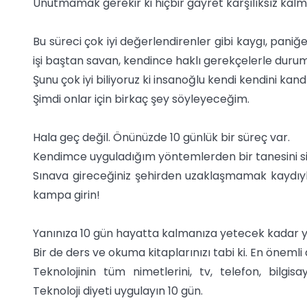
Unutmamak gerekir ki hiçbir gayret karşılıksız kalm
Bu süreci çok iyi değerlendirenler gibi kaygı, pani
işi baştan savan, kendince haklı gerekçelerle dur
Şunu çok iyi biliyoruz ki insanoğlu kendi kendini ka
Şimdi onlar için birkaç şey söyleyeceğim.
Hala geç değil. Önünüzde 10 günlük bir süreç var.
Kendimce uyguladığım yöntemlerden bir tanesini s
Sınava gireceğiniz şehirden uzaklaşmamak kaydıyla 
kampa girin!
Yanınıza 10 gün hayatta kalmanıza yetecek kadar yi
Bir de ders ve okuma kitaplarınızı tabi ki. En öneml
Teknolojinin tüm nimetlerini, tv, telefon, bilg
Teknoloji diyeti uygulayın 10 gün.