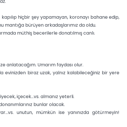
az.
ğe kapılıp hiçbir şey yapamayan, koronayı bahane edip,
umu mantığa bürüyen arkadaşlarımız da oldu.
ndırmada müthiş becerilerle donatılmış canlı.
ize anlatacağım. Umarım faydası olur.
evinizden biraz uzak, yalnız kalabileceğiniz bir yere
yecek, içecek…vs. almanız yeterli.
i donanımlarınız bunlar olacak.
isayar…vs. unutun, mümkün ise yanınızda götürmeyin!