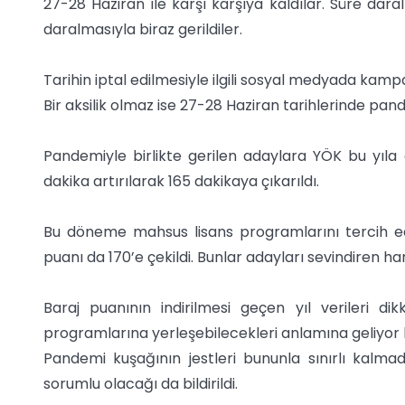
27-28 Haziran ile karşı karşıya kaldılar. Süre da
daralmasıyla biraz gerildiler.
Tarihin iptal edilmesiyle ilgili sosyal medyada kam
Bir aksilik olmaz ise 27-28 Haziran tarihlerinde pan
Pandemiyle birlikte gerilen adaylara YÖK bu yıla ö
dakika artırılarak 165 dakikaya çıkarıldı.
Bu döneme mahsus lisans programlarını tercih ede
puanı da 170’e çekildi. Bunlar adayları sevindiren ha
Baraj puanının indirilmesi geçen yıl verileri dik
programlarına yerleşebilecekleri anlamına geliyor 
Pandemi kuşağının jestleri bununla sınırlı kalmad
sorumlu olacağı da bildirildi.