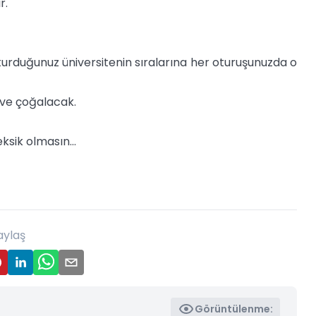
r.
kurduğunuz üniversitenin sıralarına her oturuşunuzda o
 ve çoğalacak.
eksik olmasın…
aylaş
Görüntülenme: