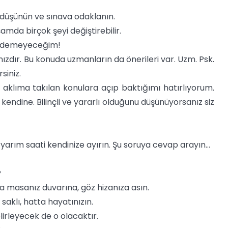
ı düşünün ve sınava odaklanın.
şamda birçok şeyi değiştirebilir.
ün demeyeceğim!
zdır. Bu konuda uzmanların da önerileri var. Uzm. Psk.
siniz.
aklıma takılan konulara açıp baktığımı hatırlıyorum.
endine. Bilinçli ve yararlı olduğunu düşünüyorsanız siz
arım saati kendinize ayırın. Şu soruya cevap arayın…
?
a masanız duvarına, göz hizanıza asın.
aklı, hatta hayatınızın.
lirleyecek de o olacaktır.