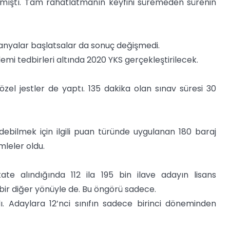
ralmıştı. Tam rahatlatmanın keyfini süremeden sürenin
panyalar başlatsalar da sonuç değişmedi.
demi tedbirleri altında 2020 YKS gerçekleştirilecek.
zel jestler de yaptı. 135 dakika olan sınav süresi 30
bilmek için ilgili puan türünde uygulanan 180 baraj
mleler oldu.
kate alındığında 112 ila 195 bin ilave adayın lisans
bir diğer yönüyle de. Bu öngörü sadece.
ı. Adaylara 12’nci sınıfın sadece birinci döneminden