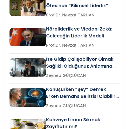
Ötesinde “Bilimsel Liderlik”
Prof.Dr. Nevzat TARHAN
Nöroliderlik ve Vicdani Zekâ:
Geleceğin Liderlik Modeli
Prof.Dr. Nevzat TARHAN
İşe Gidip Çalışabiliyor Olmak
Sağlıklı Olduğunuz Anlamına
Gelir mi?
Zeynep GÜÇLÜCAN
Konuşurken “Şey” Demek
Erken Demans Belirtisi Olabilir
mi?
Zeynep GÜÇLÜCAN
Kahveye Limon Sıkmak
Zayıflatır mı?