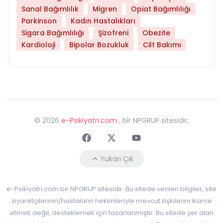
Sanal Bağımlılık
Migren
Opiat Bağımlılığı
Parkinson
Kadın Hastalıkları
Sigara Bağımlılığı
Şizofreni
Obezite
Kardioloji
Bipolar Bozukluk
Cilt Bakımı
©
2026
e-Psikiyatri.com
, bir NPGRUP sitesidir,
Faceebok
Twitter
Youtube
Yukarı Çık
e-Psikiyatri.com bir NPGRUP sitesidir. Bu sitede verilen bilgiler, site
ziyaretçilerinin/hastaların hekimleriyle mevcut ilişkilerini ikame
etmek değil, desteklemek için tasarlanmıştır. Bu sitede yer alan