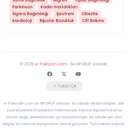
Parkinson
Kadın Hastalıkları
Sigara Bağımlılığı
Şizofreni
Obezite
Kardioloji
Bipolar Bozukluk
Cilt Bakımı
©
2026
e-Psikiyatri.com
, bir NPGRUP sitesidir,
Faceebok
Twitter
Youtube
Yukarı Çık
e-Psikiyatri.com bir NPGRUP sitesidir. Bu sitede verilen bilgiler, site
ziyaretçilerinin/hastaların hekimleriyle mevcut ilişkilerini ikame
etmek değil, desteklemek için tasarlanmıştır. Bu sitede yer alan
bilgiler bir hekime danışmanın yerine geçmez. Tüm hakları saklıdır.