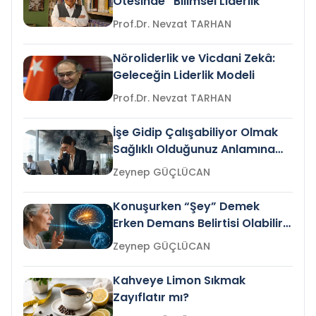
Ötesinde “Bilimsel Liderlik”
Prof.Dr. Nevzat TARHAN
Nöroliderlik ve Vicdani Zekâ:
Geleceğin Liderlik Modeli
Prof.Dr. Nevzat TARHAN
İşe Gidip Çalışabiliyor Olmak
Sağlıklı Olduğunuz Anlamına
Gelir mi?
Zeynep GÜÇLÜCAN
Konuşurken “Şey” Demek
Erken Demans Belirtisi Olabilir
mi?
Zeynep GÜÇLÜCAN
Kahveye Limon Sıkmak
Zayıflatır mı?