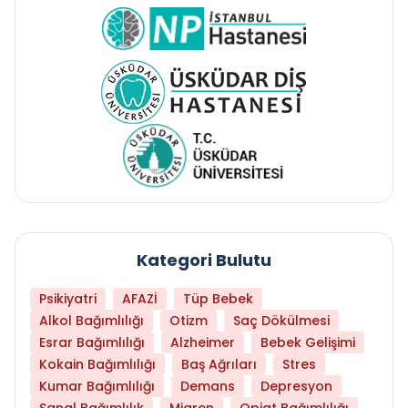
Kategori Bulutu
Psikiyatri
AFAZİ
Tüp Bebek
Alkol Bağımlılığı
Otizm
Saç Dökülmesi
Esrar Bağımlılığı
Alzheimer
Bebek Gelişimi
Kokain Bağımlılığı
Baş Ağrıları
Stres
Kumar Bağımlılığı
Demans
Depresyon
Sanal Bağımlılık
Migren
Opiat Bağımlılığı