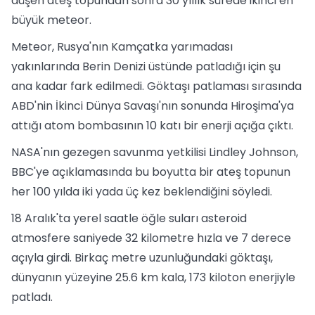
düşen ateş topundan sonra 30 yıllık sürede ikinci en
büyük meteor.
Meteor, Rusya'nın Kamçatka yarımadası
yakınlarında Berin Denizi üstünde patladığı için şu
ana kadar fark edilmedi. Göktaşı patlaması sırasında
ABD'nin İkinci Dünya Savaşı'nın sonunda Hiroşima'ya
attığı atom bombasının 10 katı bir enerji açığa çıktı.
NASA'nın gezegen savunma yetkilisi Lindley Johnson,
BBC'ye açıklamasında bu boyutta bir ateş topunun
her 100 yılda iki yada üç kez beklendiğini söyledi.
18 Aralık'ta yerel saatle öğle suları asteroid
atmosfere saniyede 32 kilometre hızla ve 7 derece
açıyla girdi. Birkaç metre uzunluğundaki göktaşı,
dünyanın yüzeyine 25.6 km kala, 173 kiloton enerjiyle
patladı.