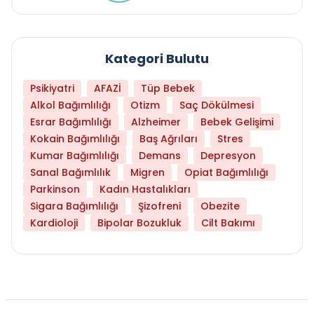
Kategori Bulutu
Psikiyatri
AFAZİ
Tüp Bebek
Alkol Bağımlılığı
Otizm
Saç Dökülmesi
Esrar Bağımlılığı
Alzheimer
Bebek Gelişimi
Kokain Bağımlılığı
Baş Ağrıları
Stres
Kumar Bağımlılığı
Demans
Depresyon
Sanal Bağımlılık
Migren
Opiat Bağımlılığı
Parkinson
Kadın Hastalıkları
Sigara Bağımlılığı
Şizofreni
Obezite
Kardioloji
Bipolar Bozukluk
Cilt Bakımı