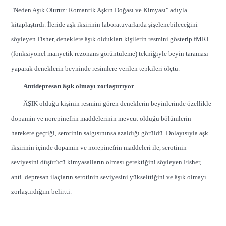
"Neden Aşık Oluruz: Romantik Aşkın Doğası ve Kimyası" adıyla
kitaplaştırdı. İleride aşk iksirinin laboratuvarlarda şişelenebileceğini
söyleyen Fisher, deneklere âşık oldukları kişilerin resmini gösterip fMRI
(fonksiyonel manyetik rezonans görüntüleme) tekniğiyle beyin taraması
yaparak deneklerin beyninde resimlere verilen tepkileri ölçtü.
Antidepresan âşık olmayı zorlaştırıyor
ÂŞIK olduğu kişinin resmini gören deneklerin beyinlerinde özellikle
dopamin ve norepinefrin maddelerinin mevcut olduğu bölümlerin
harekete geçtiği, serotinin salgısınınsa azaldığı görüldü. Dolayısıyla aşk
iksirinin içinde dopamin ve norepinefrin maddeleri ile, serotinin
seviyesini düşürücü kimyasalların olması gerektiğini söyleyen Fisher,
anti depresan ilaçların serotinin seviyesini yükselttiğini ve âşık olmayı
zorlaştırdığını belirtti.