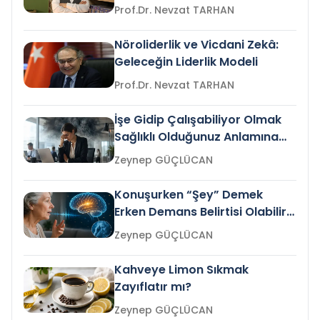
Prof.Dr. Nevzat TARHAN
Nöroliderlik ve Vicdani Zekâ:
Geleceğin Liderlik Modeli
Prof.Dr. Nevzat TARHAN
İşe Gidip Çalışabiliyor Olmak
Sağlıklı Olduğunuz Anlamına
Gelir mi?
Zeynep GÜÇLÜCAN
Konuşurken “Şey” Demek
Erken Demans Belirtisi Olabilir
mi?
Zeynep GÜÇLÜCAN
Kahveye Limon Sıkmak
Zayıflatır mı?
Zeynep GÜÇLÜCAN