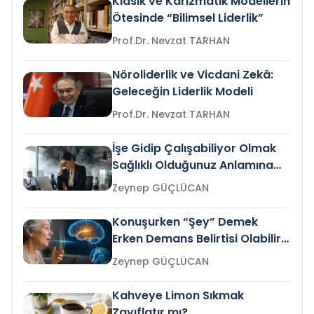
Klasik ve Karizmatik Modellerin
Ötesinde “Bilimsel Liderlik”
Prof.Dr. Nevzat TARHAN
Nöroliderlik ve Vicdani Zekâ:
Geleceğin Liderlik Modeli
Prof.Dr. Nevzat TARHAN
İşe Gidip Çalışabiliyor Olmak
Sağlıklı Olduğunuz Anlamına
Gelir mi?
Zeynep GÜÇLÜCAN
Konuşurken “Şey” Demek
Erken Demans Belirtisi Olabilir
mi?
Zeynep GÜÇLÜCAN
Kahveye Limon Sıkmak
Zayıflatır mı?