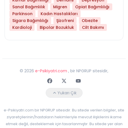
Sanal Bağımlılık
Migren
Opiat Bağımlılığı
Parkinson
Kadın Hastalıkları
Sigara Bağımlılığı
Şizofreni
Obezite
Kardioloji
Bipolar Bozukluk
Cilt Bakımı
©
2026
e-Psikiyatri.com
, bir NPGRUP sitesidir,
Faceebok
Twitter
Youtube
Yukarı Çık
e-Psikiyatri.com bir NPGRUP sitesidir. Bu sitede verilen bilgiler, site
ziyaretçilerinin/hastaların hekimleriyle mevcut ilişkilerini ikame
etmek değil, desteklemek için tasarlanmıştır. Bu sitede yer alan