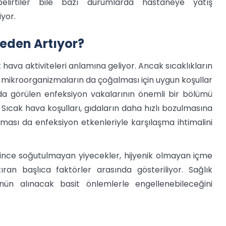
elirtiler bile bazı durumlarda hastaneye yatış
iyor.
Neden Artıyor?
ık hava aktiviteleri anlamına geliyor. Ancak sıcaklıkların
cı mikroorganizmaların da çoğalması için uygun koşullar
nda görülen enfeksiyon vakalarının önemli bir bölümü
 Sıcak hava koşulları, gıdaların daha hızlı bozulmasına
ması da enfeksiyon etkenleriyle karşılaşma ihtimalini
terince soğutulmayan yiyecekler, hijyenik olmayan içme
tıran başlıca faktörler arasında gösteriliyor. Sağlık
nün alınacak basit önlemlerle engellenebileceğini