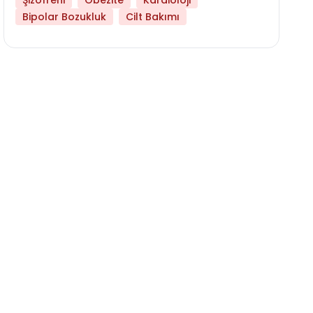
Şizofreni
Obezite
Kardioloji
Bipolar Bozukluk
Cilt Bakımı