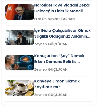
Nöroliderlik ve Vicdani Zekâ:
Geleceğin Liderlik Modeli
Prof.Dr. Nevzat TARHAN
İşe Gidip Çalışabiliyor Olmak
Sağlıklı Olduğunuz Anlamına
Gelir mi?
Zeynep GÜÇLÜCAN
Konuşurken “Şey” Demek
Erken Demans Belirtisi
Olabilir mi?
Zeynep GÜÇLÜCAN
Kahveye Limon Sıkmak
Zayıflatır mı?
Zeynep GÜÇLÜCAN