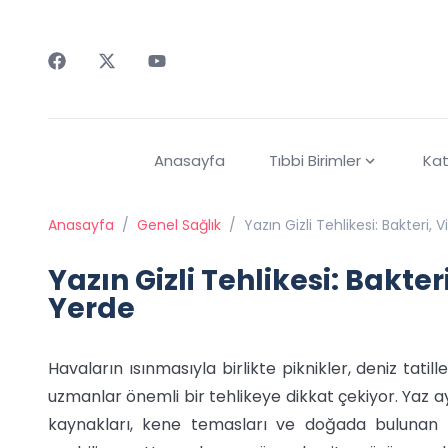
Faceebok
Twitter
Youtube
Anasayfa
Tıbbi Birimler
Kat
Anasayfa
/
Genel Sağlık
/
Yazın Gizli Tehlikesi: Bakteri, 
Yazın Gizli Tehlikesi: Bakter
Yerde
Havaların ısınmasıyla birlikte piknikler, deniz tatill
uzmanlar önemli bir tehlikeye dikkat çekiyor. Yaz a
kaynakları, kene temasları ve doğada bulunan bak