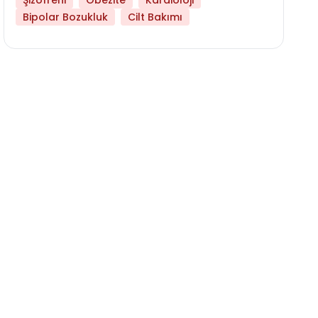
Şizofreni
Obezite
Kardioloji
Bipolar Bozukluk
Cilt Bakımı