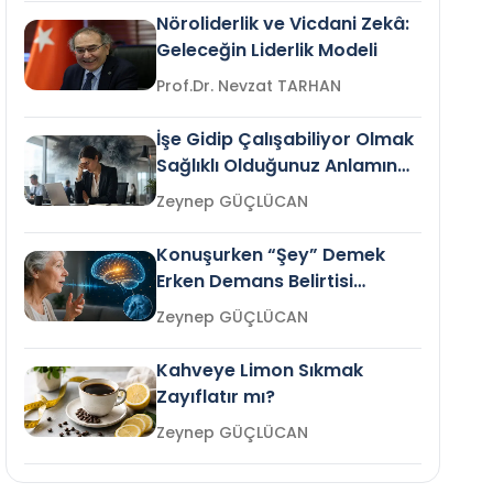
Nöroliderlik ve Vicdani Zekâ:
Geleceğin Liderlik Modeli
Prof.Dr. Nevzat TARHAN
İşe Gidip Çalışabiliyor Olmak
Sağlıklı Olduğunuz Anlamına
Gelir mi?
Zeynep GÜÇLÜCAN
Konuşurken “Şey” Demek
Erken Demans Belirtisi
Olabilir mi?
Zeynep GÜÇLÜCAN
Kahveye Limon Sıkmak
Zayıflatır mı?
Zeynep GÜÇLÜCAN