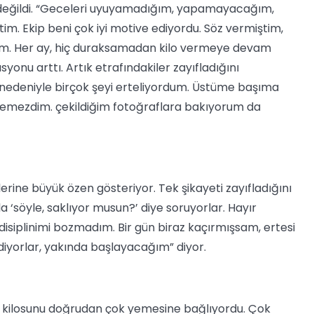
 değildi. “Geceleri uyuyamadığım, yapamayacağım,
 Ekip beni çok iyi motive ediyordu. Söz vermiştim,
im. Her ay, hiç duraksamadan kilo vermeye devam
syonu arttı. Artık etrafındakiler zayıfladığını
m nedeniyle birçok şeyi erteliyordum. Üstüme başıma
temezdim. çekildiğim fotoğraflara bakıyorum da
erine büyük özen gösteriyor. Tek şikayeti zayıfladığını
 ‘söyle, saklıyor musun?’ diye soruyorlar. Hayır
siplinimi bozmadım. Bir gün biraz kaçırmışsam, ertesi
diyorlar, yakında başlayacağım” diyor.
a kilosunu doğrudan çok yemesine bağlıyordu. Çok