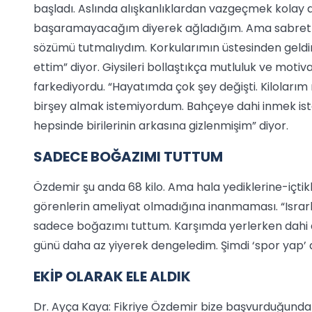
başladı. Aslında alışkanlıklardan vazgeçmek kolay
başaramayacağım diyerek ağladığım. Ama sabrettim.
sözümü tutmalıydım. Korkularımın üstesinden geld
ettim” diyor. Giysileri bollaştıkça mutluluk ve motiva
farkediyordu. “Hayatımda çok şey değişti. Kiloları
birşey almak istemiyordum. Bahçeye dahi inmek is
hepsinde birilerinin arkasına gizlenmişim” diyor.
SADECE BOĞAZIMI TUTTUM
Özdemir şu anda 68 kilo. Ama hala yediklerine-içtikl
görenlerin ameliyat olmadığına inanmaması. “Israrla
sadece boğazımı tuttum. Karşımda yerlerken dahi di
günü daha az yiyerek dengeledim. Şimdi ‘spor yap’ 
EKİP OLARAK ELE ALDIK
Dr. Ayça Kaya: Fikriye Özdemir bize başvurduğund