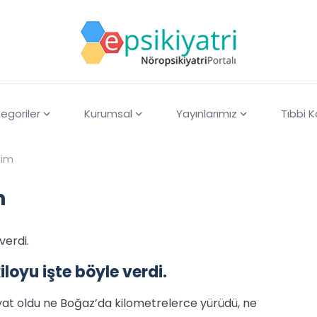
egoriler
Kurumsal
Yayınlarımız
Tıbbi 
dim
m
verdi.
loyu işte böyle verdi.
yat oldu ne Boğaz’da kilometrelerce yürüdü, ne