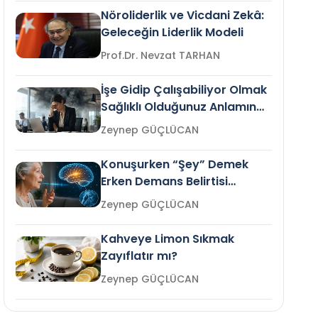
Nöroliderlik ve Vicdani Zekâ:
Geleceğin Liderlik Modeli
Prof.Dr. Nevzat TARHAN
İşe Gidip Çalışabiliyor Olmak
Sağlıklı Olduğunuz Anlamına
Gelir mi?
Zeynep GÜÇLÜCAN
Konuşurken “Şey” Demek
Erken Demans Belirtisi
Olabilir mi?
Zeynep GÜÇLÜCAN
Kahveye Limon Sıkmak
Zayıflatır mı?
Zeynep GÜÇLÜCAN