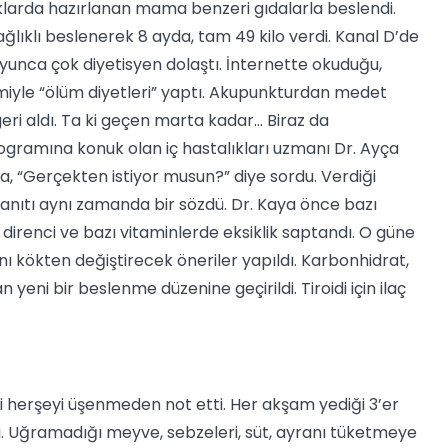
klarda hazırlanan mama benzeri gıdalarla beslendi.
lıklı beslenerek 8 ayda, tam 49 kilo verdi. Kanal D’de
boyunca çok diyetisyen dolaştı. İnternette okuduğu,
iyle “ölüm diyetleri” yaptı. Akupunkturdan medet
eri aldı. Ta ki geçen marta kadar... Biraz da
gramına konuk olan iç hastalıkları uzmanı Dr. Ayça
aya, “Gerçekten istiyor musun?” diye sordu. Verdiği
Yanıtı aynı zamanda bir sözdü. Dr. Kaya önce bazı
lin direnci ve bazı vitaminlerde eksiklik saptandı. O güne
nı kökten değiştirecek öneriler yapıldı. Karbonhidrat,
eni bir beslenme düzenine geçirildi. Tiroidi için ilaç
iği herşeyi üşenmeden not etti. Her akşam yediği 3’er
i. Uğramadığı meyve, sebzeleri, süt, ayranı tüketmeye