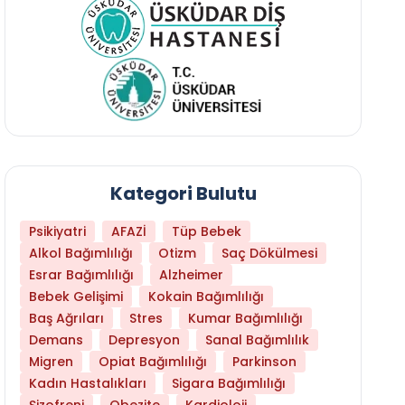
Kategori Bulutu
Psikiyatri
AFAZİ
Tüp Bebek
Alkol Bağımlılığı
Otizm
Saç Dökülmesi
Esrar Bağımlılığı
Alzheimer
Bebek Gelişimi
Kokain Bağımlılığı
Baş Ağrıları
Stres
Kumar Bağımlılığı
Daha Az Protein Tüketmek Yaşlanmayı Yava
Demans
Depresyon
Sanal Bağımlılık
Migren
Opiat Bağımlılığı
Parkinson
Kadın Hastalıkları
Sigara Bağımlılığı