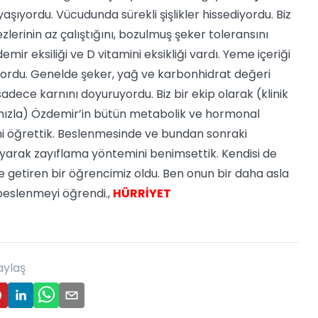
yaşıyordu. Vücudunda sürekli şişlikler hissediyordu. Biz
lerinin az çalıştığını, bozulmuş şeker toleransını
ir eksiliği ve D vitamini eksikliği vardı. Yeme içeriği
iyordu. Genelde şeker, yağ ve karbonhidrat değeri
adece karnını doyuruyordu. Biz bir ekip olarak (klinik
ızla) Özdemir’in bütün metabolik ve hormonal
ğini öğrettik. Beslenmesinde ve bundan sonraki
yarak zayıflama yöntemini benimsettik. Kendisi de
e getiren bir öğrencimiz oldu. Ben onun bir daha asla
beslenmeyi öğrendi.,
HÜRRİYET
aylaş