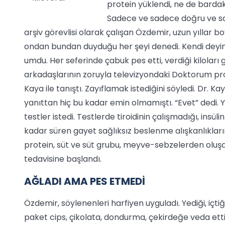
protein yüklendi, ne de barda
Sadece ve sadece doğru ve sağ
arşiv görevlisi olarak çalışan Özdemir, uzun yıllar 
ondan bundan duyduğu her şeyi denedi. Kendi deyim
umdu. Her seferinde çabuk pes etti, verdiği kiloları g
arkadaşlarının zoruyla televizyondaki Doktorum pro
Kaya ile tanıştı. Zayıflamak istediğini söyledi. Dr. K
yanıttan hiç bu kadar emin olmamıştı. “Evet” dedi. 
testler istedi. Testlerde tiroidinin çalışmadığı, insü
kadar süren gayet sağlıksız beslenme alışkanlıkları
protein, süt ve süt grubu, meyve-sebzelerden oluşan y
tedavisine başlandı.
AĞLADI AMA PES ETMEDİ
Özdemir, söylenenleri harfiyen uyguladı. Yediği, içt
paket cips, çikolata, dondurma, çekirdeğe veda ett