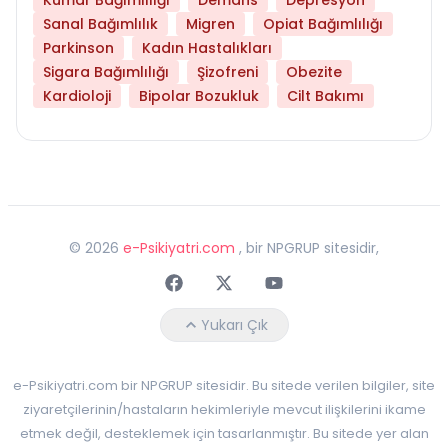
Sanal Bağımlılık
Migren
Opiat Bağımlılığı
Parkinson
Kadın Hastalıkları
Sigara Bağımlılığı
Şizofreni
Obezite
Kardioloji
Bipolar Bozukluk
Cilt Bakımı
©
2026
e-Psikiyatri.com
, bir NPGRUP sitesidir,
Faceebok
Twitter
Youtube
Yukarı Çık
e-Psikiyatri.com bir NPGRUP sitesidir. Bu sitede verilen bilgiler, site
ziyaretçilerinin/hastaların hekimleriyle mevcut ilişkilerini ikame
etmek değil, desteklemek için tasarlanmıştır. Bu sitede yer alan