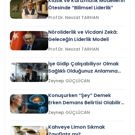
Klasik ve Karizmatik Modellerin
Ötesinde “Bilimsel Liderlik”
Prof.Dr. Nevzat TARHAN
Nöroliderlik ve Vicdani Zekâ:
Geleceğin Liderlik Modeli
Prof.Dr. Nevzat TARHAN
İşe Gidip Çalışabiliyor Olmak
Sağlıklı Olduğunuz Anlamına
Gelir mi?
Zeynep GÜÇLÜCAN
Konuşurken “Şey” Demek
Erken Demans Belirtisi Olabilir
mi?
Zeynep GÜÇLÜCAN
Kahveye Limon Sıkmak
Zayıflatır mı?