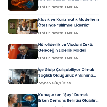
Prof.Dr. Nevzat TARHAN
Klasik ve Karizmatik Modellerin
Ötesinde “Bilimsel Liderlik”
Prof.Dr. Nevzat TARHAN
Nöroliderlik ve Vicdani Zekâ:
Geleceğin Liderlik Modeli
Prof.Dr. Nevzat TARHAN
İşe Gidip Çalışabiliyor Olmak
Sağlıklı Olduğunuz Anlamına
Gelir mi?
Zeynep GÜÇLÜCAN
Konuşurken “Şey” Demek
Erken Demans Belirtisi Olabilir
mi?