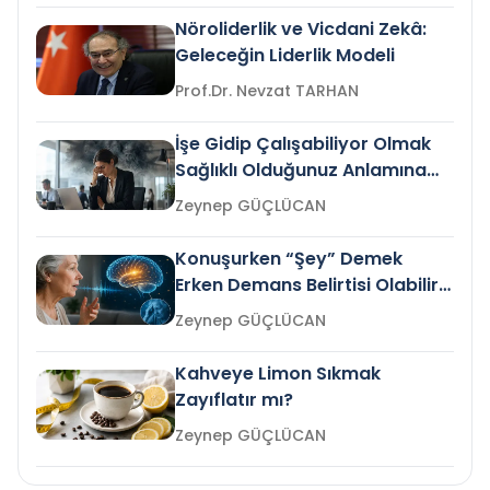
Nöroliderlik ve Vicdani Zekâ:
Geleceğin Liderlik Modeli
Prof.Dr. Nevzat TARHAN
İşe Gidip Çalışabiliyor Olmak
Sağlıklı Olduğunuz Anlamına
Gelir mi?
Zeynep GÜÇLÜCAN
Konuşurken “Şey” Demek
Erken Demans Belirtisi Olabilir
mi?
Zeynep GÜÇLÜCAN
Kahveye Limon Sıkmak
Zayıflatır mı?
Zeynep GÜÇLÜCAN