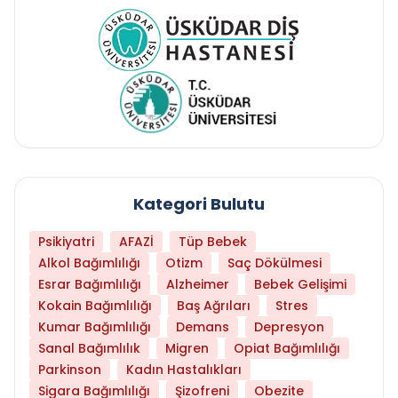
Kategori Bulutu
Psikiyatri
AFAZİ
Tüp Bebek
Alkol Bağımlılığı
Otizm
Saç Dökülmesi
Esrar Bağımlılığı
Alzheimer
Bebek Gelişimi
Kokain Bağımlılığı
Baş Ağrıları
Stres
Kumar Bağımlılığı
Demans
Depresyon
Sanal Bağımlılık
Migren
Opiat Bağımlılığı
Parkinson
Kadın Hastalıkları
Sigara Bağımlılığı
Şizofreni
Obezite