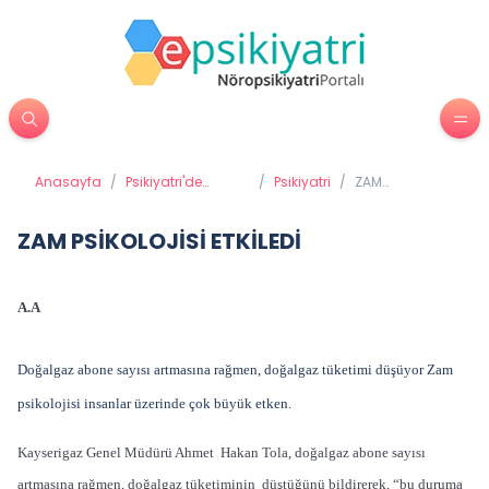
Anasayfa
/
Psikiyatri'de
/
Psikiyatri
/
ZAM
Tedavi Yöntemleri
PSİKOLOJİSİ
ETKİLEDİ
ZAM PSİKOLOJİSİ ETKİLEDİ
A.A
Doğalgaz abone sayısı artmasına rağmen, doğalgaz tüketimi düşüyor Zam
psikolojisi insanlar üzerinde çok büyük etken.
Kayserigaz Genel Müdürü Ahmet Hakan Tola, doğalgaz abone sayısı
artmasına rağmen, doğalgaz tüketiminin düştüğünü bildirerek, “bu duruma