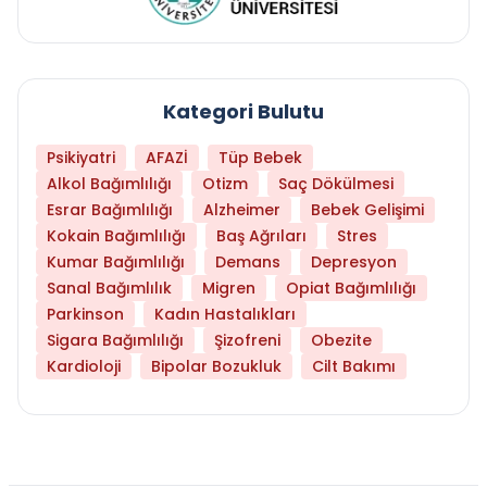
Kategori Bulutu
Psikiyatri
AFAZİ
Tüp Bebek
Alkol Bağımlılığı
Otizm
Saç Dökülmesi
Esrar Bağımlılığı
Alzheimer
Bebek Gelişimi
Kokain Bağımlılığı
Baş Ağrıları
Stres
Kumar Bağımlılığı
Demans
Depresyon
Sanal Bağımlılık
Migren
Opiat Bağımlılığı
Parkinson
Kadın Hastalıkları
Sigara Bağımlılığı
Şizofreni
Obezite
Kardioloji
Bipolar Bozukluk
Cilt Bakımı