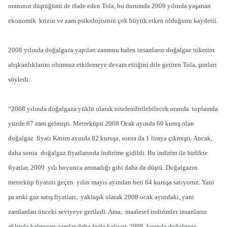
oranının düştüğünü de ifade eden Tola, bu durumda 2009 yılında yaşanan
ekonomik krizin ve zam psikolojisinin çok büyük etken olduğunu kaydetti.
2008 yılında doğalgaza yapılan zammın halen insanların doğalgaz tüketim
alışkanlıklarını olumsuz etkilemeye devam ettiğini dile getiren Tola, şunları
söyledi:
“2008 yılında doğalgaza yüklü olarak nitelendirilebilecek oranda toplamda
yüzde 67 zam gelmişti. Metreküpü 2008 Ocak ayında 60 kuruş olan
doğalgaz fiyatı Kasım ayında 82 kuruşa, sonra da 1 liraya çıkmıştı. Ancak,
daha sonra doğalgaz fiyatlarında indirime gidildi. Bu indirim ile birlikte
fiyatlar, 2009 yılı boyunca artmadığı gibi daha da düştü. Doğalgazın
metreküp fiyatını geçen yılın mayıs ayından beri 64 kuruşa satıyoruz. Yani
şu anki gaz satış fiyatları, yaklaşık olarak 2008 ocak ayındaki, yani
zamlardan önceki seviyeye geriledi. Ama, maalesef indirimler insanların
aklında kalmıyor, zamlar daha fazla kalıyor. 2008 kışında doğalgaza