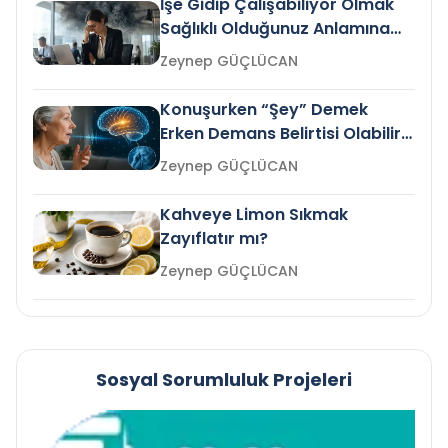
İşe Gidip Çalışabiliyor Olmak
Sağlıklı Olduğunuz Anlamına
Gelir mi?
Zeynep GÜÇLÜCAN
Konuşurken “Şey” Demek
Erken Demans Belirtisi Olabilir
mi?
Zeynep GÜÇLÜCAN
Kahveye Limon Sıkmak
Zayıflatır mı?
Zeynep GÜÇLÜCAN
Sosyal Sorumluluk Projeleri