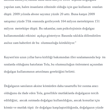
yapılan zam, halen insanların zihninde olduğu için gaz kullanım oranları
düştü. 2009 yılında abone sayımız yüzde 20 arttı. Buna karşın 2009
satışımız yüzde 5'lik oranında gerileyerek 164 milyon metreküpten 151
milyon metreküpe düştü. Bu rakamlar, zam psikolojisinin doğalgaz
kullanımındaki etkisini açıkça gösteriyor. Basında sıklıkla dillendirilen
asılsız zam haberleri de bu olumsuzluğu körüklüyor.”
Kayseri'nin uzun yıllar hava kirliliği bakımından iller sıralamasında hep ön
sıralarda olduğunu hatırlatan Tola, bu olumsuzluğun önlenmesi açısından
doğalgaz kullanımının artırılması gerektiğini belirtti.
Doğalgazın sanılanın aksine kömürden daha tasarruflu bir ısınma aracı
olduğunu da ifade eden Tola, genellikle mutfaklarda doğalgazın tercih
edildiğini, ancak ısıtmada doğalgaz kullanıldığını, ancak konutlar için
kömür ve mutfak tüpü ile doğalgaz karşılaştırıldığında, doğalgazın yüzde