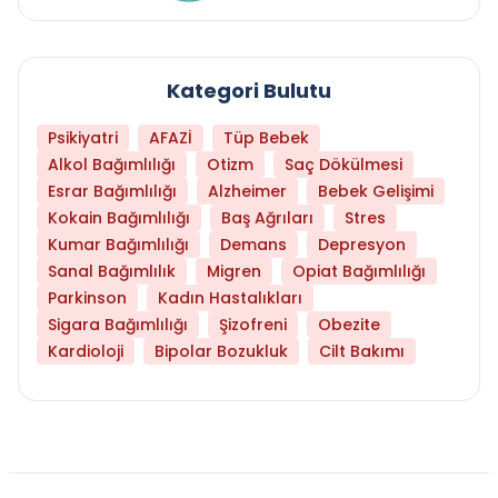
Kategori Bulutu
Psikiyatri
AFAZİ
Tüp Bebek
Alkol Bağımlılığı
Otizm
Saç Dökülmesi
Esrar Bağımlılığı
Alzheimer
Bebek Gelişimi
Kokain Bağımlılığı
Baş Ağrıları
Stres
Kumar Bağımlılığı
Demans
Depresyon
Sanal Bağımlılık
Migren
Opiat Bağımlılığı
Parkinson
Kadın Hastalıkları
Sigara Bağımlılığı
Şizofreni
Obezite
Kardioloji
Bipolar Bozukluk
Cilt Bakımı