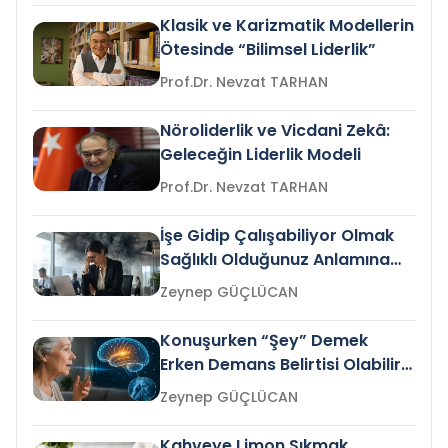
Klasik ve Karizmatik Modellerin
Ötesinde “Bilimsel Liderlik”
Prof.Dr. Nevzat TARHAN
Nöroliderlik ve Vicdani Zekâ:
Geleceğin Liderlik Modeli
Prof.Dr. Nevzat TARHAN
İşe Gidip Çalışabiliyor Olmak
Sağlıklı Olduğunuz Anlamına
Gelir mi?
Zeynep GÜÇLÜCAN
Konuşurken “Şey” Demek
Erken Demans Belirtisi Olabilir
mi?
Zeynep GÜÇLÜCAN
Kahveye Limon Sıkmak