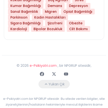
Kumar Bağımlılığı
Demans
Depresyon
Sanal Bağımlılık
Migren
Opiat Bağımlılığı
Parkinson
Kadın Hastalıkları
Sigara Bağımlılığı
Şizofreni
Obezite
Kardioloji
Bipolar Bozukluk
Cilt Bakımı
©
2026
e-Psikiyatri.com
, bir NPGRUP sitesidir,
Faceebok
Twitter
Youtube
Yukarı Çık
e-Psikiyatri.com bir NPGRUP sitesidir. Bu sitede verilen bilgiler, site
ziyaretçilerinin/hastaların hekimleriyle mevcut ilişkilerini ikame