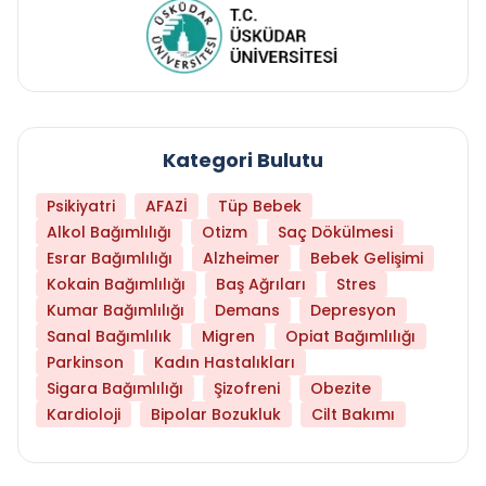
Kategori Bulutu
Psikiyatri
AFAZİ
Tüp Bebek
Alkol Bağımlılığı
Otizm
Saç Dökülmesi
Esrar Bağımlılığı
Alzheimer
Bebek Gelişimi
Kokain Bağımlılığı
Baş Ağrıları
Stres
Kumar Bağımlılığı
Demans
Depresyon
Sanal Bağımlılık
Migren
Opiat Bağımlılığı
Parkinson
Kadın Hastalıkları
Sigara Bağımlılığı
Şizofreni
Obezite
Kardioloji
Bipolar Bozukluk
Cilt Bakımı