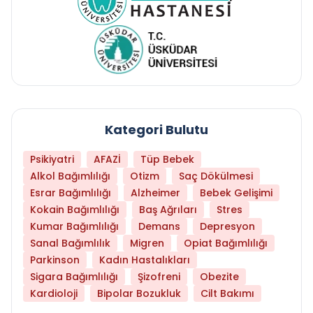
Kategori Bulutu
Psikiyatri
AFAZİ
Tüp Bebek
Alkol Bağımlılığı
Otizm
Saç Dökülmesi
Esrar Bağımlılığı
Alzheimer
Bebek Gelişimi
Kokain Bağımlılığı
Baş Ağrıları
Stres
Kumar Bağımlılığı
Demans
Depresyon
Sanal Bağımlılık
Migren
Opiat Bağımlılığı
Parkinson
Kadın Hastalıkları
Sigara Bağımlılığı
Şizofreni
Obezite
Kardioloji
Bipolar Bozukluk
Cilt Bakımı