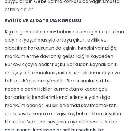
duygularıdır. Gebe kalma korkusu da vaginismusta
etkili olabilir”
EVLİLİK VE ALDATILMA KORKUSU
Kişinin genellikle anne-babasının evliliğinde aldatma
olayının yaşanmasıyla ortaya çıkan, evlilik ve
aldatılma korkusunun da kişinin, kendini yalnızlığa
mahkum etme davranışı geliştirdiğini kaydeden
Burkovik şöyle dedi: “Kuşku; korkudan kaynaklanır,
endişeyle harmanlanır, insanı sürekli düşünceye ve
tekrarlı kâbuslara yöneltir. Bazı insanlar sırf bu
nedenle derin ilişkiler kurmaktan o kadar çok
korkarlar ki kendilerini kendi elleriyle yalnızlığa
mahkûm ederler. Bu bir anlamda sevilmemekten,
önce sevilip sonra o sevgiyi kaybetmekten duyulan
korkudur. Var olan sevginin kaybedilmesi daha acı
gelir insana. Kimi insanlar sırf bu nedenle hiç