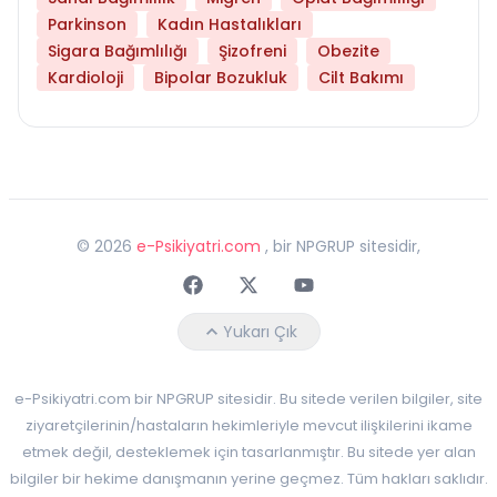
Parkinson
Kadın Hastalıkları
Sigara Bağımlılığı
Şizofreni
Obezite
Kardioloji
Bipolar Bozukluk
Cilt Bakımı
©
2026
e-Psikiyatri.com
, bir NPGRUP sitesidir,
Faceebok
Twitter
Youtube
Yukarı Çık
e-Psikiyatri.com bir NPGRUP sitesidir. Bu sitede verilen bilgiler, site
ziyaretçilerinin/hastaların hekimleriyle mevcut ilişkilerini ikame
etmek değil, desteklemek için tasarlanmıştır. Bu sitede yer alan
bilgiler bir hekime danışmanın yerine geçmez. Tüm hakları saklıdır.