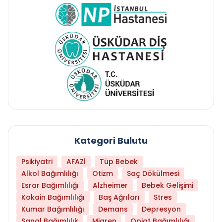
Kategori Bulutu
Psikiyatri
AFAZİ
Tüp Bebek
Alkol Bağımlılığı
Otizm
Saç Dökülmesi
Esrar Bağımlılığı
Alzheimer
Bebek Gelişimi
Kokain Bağımlılığı
Baş Ağrıları
Stres
Kumar Bağımlılığı
Demans
Depresyon
Sanal Bağımlılık
Migren
Opiat Bağımlılığı