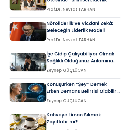
Prof.Dr. Nevzat TARHAN
Nöroliderlik ve Vicdani Zekâ:
Geleceğin Liderlik Modeli
Prof.Dr. Nevzat TARHAN
İşe Gidip Çalışabiliyor Olmak
Sağlıklı Olduğunuz Anlamına
Gelir mi?
Zeynep GÜÇLÜCAN
Konuşurken “Şey” Demek
Erken Demans Belirtisi Olabilir
mi?
Zeynep GÜÇLÜCAN
Kahveye Limon Sıkmak
Zayıflatır mı?