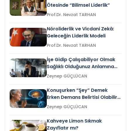
Ötesinde “Bilimsel Liderlik”
Prof.Dr. Nevzat TARHAN
Nöroliderlik ve Vicdani Zekâ:
Geleceğin Liderlik Modeli
Prof.Dr. Nevzat TARHAN
İşe Gidip Çalışabiliyor Olmak
Sağlıklı Olduğunuz Anlamına
Gelir mi?
Zeynep GÜÇLÜCAN
Konuşurken “Şey” Demek
Erken Demans Belirtisi Olabilir
mi?
Zeynep GÜÇLÜCAN
Kahveye Limon Sıkmak
Zayıflatır mı?