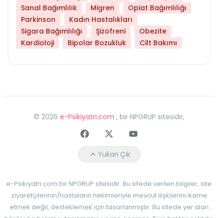
Sanal Bağımlılık
Migren
Opiat Bağımlılığı
Parkinson
Kadın Hastalıkları
Sigara Bağımlılığı
Şizofreni
Obezite
Kardioloji
Bipolar Bozukluk
Cilt Bakımı
©
2026
e-Psikiyatri.com
, bir NPGRUP sitesidir,
Faceebok
Twitter
Youtube
Yukarı Çık
e-Psikiyatri.com bir NPGRUP sitesidir. Bu sitede verilen bilgiler, site
ziyaretçilerinin/hastaların hekimleriyle mevcut ilişkilerini ikame
etmek değil, desteklemek için tasarlanmıştır. Bu sitede yer alan