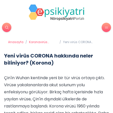
Anasayfa
/
Koronavirüs
/
Yeni virüs CORONA
COVİD 19
hakkında neler biliniyor?
(Coronavirüs)
(Korona)
Yeni virüs CORONA hakkında neler
biliniyor? (Korona)
Çin'in Wuhan kentinde yeni bir tür virüs ortaya çıktı.
Virüse yakalananlarda akut solunum yolu
enfeksiyonu görülüyor. Birkaç hafta içerisinde hızla
yayılan virüse, Çin'in dışındaki ülkelerde de
rastlanmaya başlandı. Korona virüsü 1960 yılında