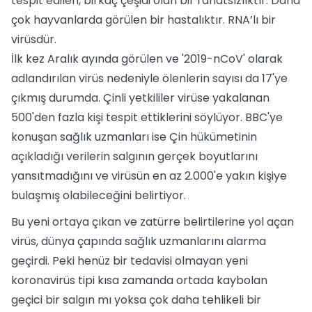
tespit edilen, birkaç çeşidi olan bir rahatsızlıktır. Daha
çok hayvanlarda görülen bir hastalıktır. RNA’lı bir
virüsdür.
İlk kez Aralık ayında görülen ve '2019-nCoV' olarak
adlandırılan virüs nedeniyle ölenlerin sayısı da 17'ye
çıkmış durumda. Çinli yetkililer virüse yakalanan
500'den fazla kişi tespit ettiklerini söylüyor. BBC'ye
konuşan sağlık uzmanları ise Çin hükümetinin
açıkladığı verilerin salgının gerçek boyutlarını
yansıtmadığını ve virüsün en az 2.000'e yakın kişiye
bulaşmış olabileceğini belirtiyor.
Bu yeni ortaya çıkan ve zatürre belirtilerine yol açan
virüs, dünya çapında sağlık uzmanlarını alarma
geçirdi. Peki henüz bir tedavisi olmayan yeni
koronavirüs tipi kısa zamanda ortada kaybolan
geçici bir salgın mı yoksa çok daha tehlikeli bir