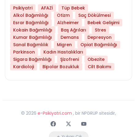
Psikiyatri
AFAZİ
Tüp Bebek
Alkol Bağımlılığı
Otizm
Saç Dökülmesi
Esrar Bağımlılığı
Alzheimer
Bebek Gelişimi
Kokain Bağımlılığı
Baş Ağrıları
Stres
Kumar Bağımlılığı
Demans
Depresyon
Sanal Bağımlılık
Migren
Opiat Bağımlılığı
Parkinson
Kadın Hastalıkları
Sigara Bağımlılığı
Şizofreni
Obezite
Kardioloji
Bipolar Bozukluk
Cilt Bakımı
©
2026
e-Psikiyatri.com
, bir NPGRUP sitesidir,
Faceebok
Twitter
Youtube
Yukarı Çık