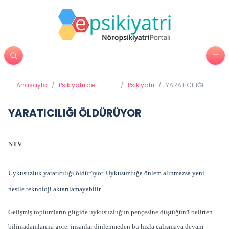
Anasayfa
/
Psikiyatri'de
/
Psikiyatri
/
YARATICILIĞI
Tedavi Yöntemleri
ÖLDÜRÜYOR
YARATICILIĞI ÖLDÜRÜYOR
NTV
Uykusuzluk yaratıcılığı öldürüyor. Uykusuzluğa önlem alınmazsa yeni
nesile teknoloji aktarılamayabilir.
Gelişmiş toplumların gitgide uykusuzluğun pençesine düştüğünü belirten
bilimadamlarına göre, insanlar dinlenmeden bu hızla çalışmaya devam