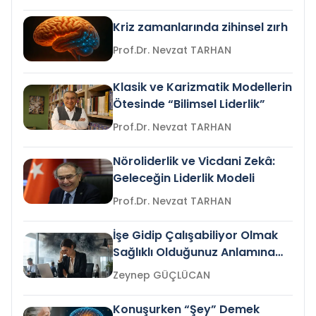
Kriz zamanlarında zihinsel zırh
Prof.Dr. Nevzat TARHAN
Klasik ve Karizmatik Modellerin
Ötesinde “Bilimsel Liderlik”
Prof.Dr. Nevzat TARHAN
Nöroliderlik ve Vicdani Zekâ:
Geleceğin Liderlik Modeli
Prof.Dr. Nevzat TARHAN
İşe Gidip Çalışabiliyor Olmak
Sağlıklı Olduğunuz Anlamına
Gelir mi?
Zeynep GÜÇLÜCAN
Konuşurken “Şey” Demek