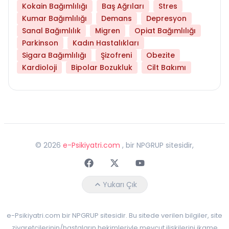
Kokain Bağımlılığı
Baş Ağrıları
Stres
Kumar Bağımlılığı
Demans
Depresyon
Sanal Bağımlılık
Migren
Opiat Bağımlılığı
Parkinson
Kadın Hastalıkları
Sigara Bağımlılığı
Şizofreni
Obezite
Kardioloji
Bipolar Bozukluk
Cilt Bakımı
©
2026
e-Psikiyatri.com
, bir NPGRUP sitesidir,
Faceebok
Twitter
Youtube
Yukarı Çık
e-Psikiyatri.com bir NPGRUP sitesidir. Bu sitede verilen bilgiler, site
ziyaretçilerinin/hastaların hekimleriyle mevcut ilişkilerini ikame