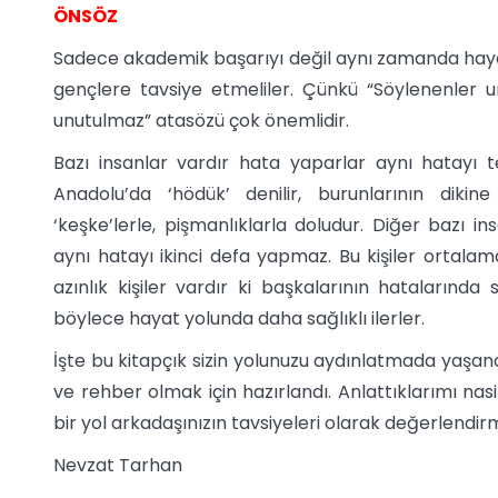
ÖNSÖZ
Sadece akademik başarıyı değil aynı zamanda haya
gençlere tavsiye etmeliler. Çünkü “Söylenenler unu
unutulmaz” atasözü çok önemlidir.
Bazı insanlar vardır hata yaparlar aynı hatayı te
Anadolu’da ‘hödük’ denilir, burunlarının dikine 
‘keşke’lerle, pişmanlıklarla doludur. Diğer bazı in
aynı hatayı ikinci defa yapmaz. Bu kişiler ortalama 
azınlık kişiler vardır ki başkalarının hatalarında s
böylece hayat yolunda daha sağlıklı ilerler.
İşte bu kitapçık sizin yolunuzu aydınlatmada yaşa
ve rehber olmak için hazırlandı. Anlattıklarımı nas
bir yol arkadaşınızın tavsiyeleri olarak değerlendirm
Nevzat Tarhan