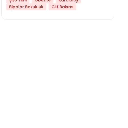
Şizofreni
Obezite
Kardioloji
Bipolar Bozukluk
Cilt Bakımı