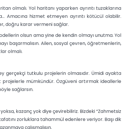
tan olmalı. Yol haritanı yaparken ayrıntı tuzaklarına
da… Amacına hizmet etmeyen ayrıntı kötücül olabilir.
r, doğru karar vermeni sağlar.
modellerin olsun ama yine de kendin olmayı unutma. Yol
lmayı başarmalısın. Ailen, sosyal çevren, öğretmenlerin,
lar olmalı.
 gerçekçi tutkulu projelerin olmasıdır. Ümidi ayakta
rojelerle mümkündür. Özgüveni artırmak ideallerle
 böyle sağlarsın.
e yoksa, kazanç yok diye çevirebiliriz. Bizdeki “Zahmetsiz
atını zorluklara tahammül edenlere veriyor. Başı dik
azanmaya çalışmalısın.