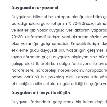
Duygusal okur yazar ol
Duyguların bilimsel bir kategori olduğu sinirbilim ça
paradigmalara göre iletişimin % 70-80i sözel olmayan
ve jestler gibi yollar duygusal veri aktarımı yaparak
20-30’u informatif iletişim yani aktarılan sözler v
okur yazarlığın gelişmemesidir. Empatik iletişim du
etkileme gücü duygusal okuryazarlığın gelişmesi ile
‘ayna nöronlar’ güçlü duyguları algılayan sinir hücr
çalışıp elektrik üretirken dalga fonksiyonu ile ev
Nörofelsefe, nöroteoleji, nöroekonomi, nöropazarl
nobel ödülünü bir psikolog aldı. Konusu kriz yön
etkilediğinin bilimsel olarak gösterildiği bir çağda y
Duyguları altı boyutlu düşün
Duygusal farkındalık geliştirmek hiç kolay değildi