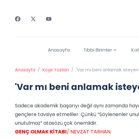
Faceebok
Twitter
Youtube
Anasayfa
Tıbbi Birimler
Kat
Anasayfa
/
Köşe Yazıları
/
'Var mı beni anlamak isteyen
'Var mı beni anlamak istey
Sadece akademik başarıyı değil aynı zamanda haya
gençlere tavsiye etmeliler. Çünkü “Söylenenler unutu
unutulmaz” atasözü çok önemlidir.
GENÇ OLMAK KİTABI
/ NEVZAT TARHAN