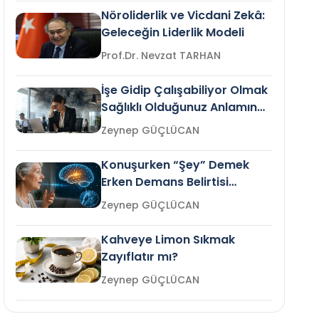
Nöroliderlik ve Vicdani Zekâ:
Geleceğin Liderlik Modeli
Prof.Dr. Nevzat TARHAN
İşe Gidip Çalışabiliyor Olmak
Sağlıklı Olduğunuz Anlamına
Gelir mi?
Zeynep GÜÇLÜCAN
Konuşurken “Şey” Demek
Erken Demans Belirtisi
Olabilir mi?
Zeynep GÜÇLÜCAN
Kahveye Limon Sıkmak
Zayıflatır mı?
Zeynep GÜÇLÜCAN