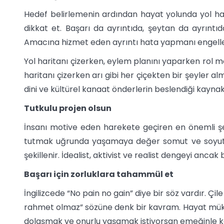
Hedef belirlemenin ardından hayat yolunda yol hari
dikkat et. Başarı da ayrıntıda, şeytan da ayrıntı
Amacına hizmet eden ayrıntı hata yapmanı engelle
Yol haritanı çizerken, eylem planını yaparken rol 
haritanı çizerken arı gibi her çiçekten bir şeyler a
dini ve kültürel kanaat önderlerin beslendiği kaynak
Tutkulu projen olsun
İnsanı motive eden harekete geçiren en önemli şey
tutmak uğrunda yaşamaya değer somut ve soyut p
şekillenir. İdealist, aktivist ve realist dengeyi ancak
Başarı için zorluklara tahammül et
İngilizcede “No pain no gain” diye bir söz vardır. Çil
rahmet olmaz” sözüne denk bir kavram. Hayat mükaf
dolaşmak ve onurlu yaşamak istiyorsan emeğinle k