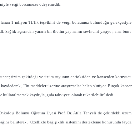
edeniyle vergi borcumuzu ödeyemedik.
lanan 1 milyon TL'lik teşvikini de vergi borcumuz bulunduğu gerekçesiyle
. Sağlık açısından yararlı bir üretim yapmanın sevincini yaşıyor, ama bunu
n Tuncer, üzüm çekirdeği ve üzüm suyunun antioksidan ve kanserden koruyucu
kaydederek, "Bu maddeler üzerine araştırmalar halen sürüyor. Birçok kanser
ne kullanılmamak kaydıyla, gıda takviyesi olarak tüketilebilir" dedi.
 Onkoloji Bölümü Öğretim Üyesi Prof. Dr. Atila Tanyeli de çekirdekli üzüm
acağını belirterek, "Özellikle bağışıklık sistemini destekleme konusunda fayda