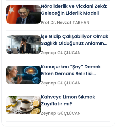
Nöroliderlik ve Vicdani Zekâ:
Geleceğin Liderlik Modeli
Prof.Dr. Nevzat TARHAN
İşe Gidip Çalışabiliyor Olmak
Sağlıklı Olduğunuz Anlamına
Gelir mi?
Zeynep GÜÇLÜCAN
Konuşurken “Şey” Demek
Erken Demans Belirtisi
Olabilir mi?
Zeynep GÜÇLÜCAN
Kahveye Limon Sıkmak
Zayıflatır mı?
Zeynep GÜÇLÜCAN