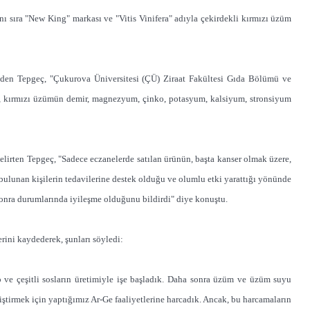
nı sıra "New King" markası ve "Vitis Vinifera" adıyla çekirdekli kırmızı üzüm
deden Tepgeç, "Çukurova Üniversitesi (ÇÜ) Ziraat Fakültesi Gıda Bölümü ve
, kırmızı üzümün demir, magnezyum, çinko, potasyum, kalsiyum, stronsiyum
lirten Tepgeç, "Sadece eczanelerde satılan ürünün, başta kanser olmak üzere,
ığı bulunan kişilerin tedavilerine destek olduğu ve olumlu etki yarattığı yönünde
sonra durumlarında iyileşme olduğunu bildirdi" diye konuştu.
rini kaydederek, şunları söyledi:
 ve çeşitli sosların üretimiyle işe başladık. Daha sonra üzüm ve üzüm suyu
ştirmek için yaptığımız Ar-Ge faaliyetlerine harcadık. Ancak, bu harcamaların