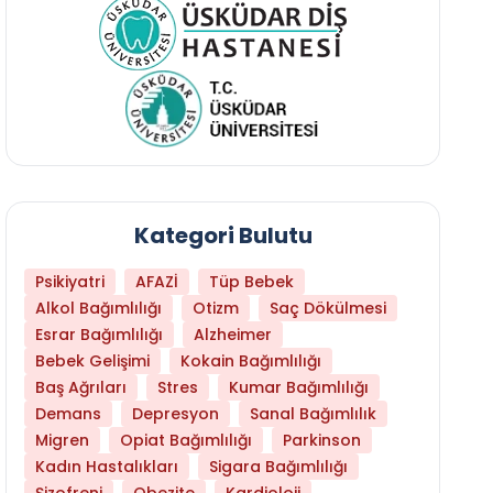
Kategori Bulutu
Psikiyatri
AFAZİ
Tüp Bebek
Alkol Bağımlılığı
Otizm
Saç Dökülmesi
Esrar Bağımlılığı
Alzheimer
Bebek Gelişimi
Kokain Bağımlılığı
Baş Ağrıları
Stres
Kumar Bağımlılığı
Daha Az Protein Tüketmek Yaşlanmayı Yava
Demans
Depresyon
Sanal Bağımlılık
Migren
Opiat Bağımlılığı
Parkinson
Kadın Hastalıkları
Sigara Bağımlılığı