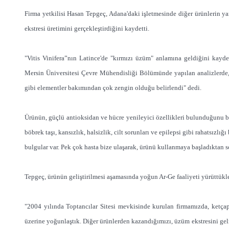
Firma yetkilisi Hasan Tepgeç, Adana'daki işletmesinde diğer ürünlerin ya
ekstresi üretimini gerçekleştirdiğini kaydetti.
"Vitis Vinifera”nın Latince'de "kırmızı üzüm" anlamına geldiğini kay
Mersin Üniversitesi Çevre Mühendisliği Bölümünde yapılan analizlerde
gibi elementler bakımından çok zengin olduğu belirlendi" dedi.
Ürünün, güçlü antioksidan ve hücre yenileyici özellikleri bulunduğunu be
böbrek taşı, kansızlık, halsizlik, cilt sorunları ve epilepsi gibi rahatsızl
bulgular var. Pek çok hasta bize ulaşarak, ürünü kullanmaya başladıktan 
Tepgeç, ürünün geliştirilmesi aşamasında yoğun Ar-Ge faaliyeti yürüttükle
"2004 yılında Toptancılar Sitesi mevkisinde kurulan firmamızda, ketçap
üzerine yoğunlaştık. Diğer ürünlerden kazandığımızı, üzüm ekstresini geli