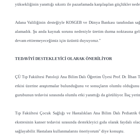
yüksekliğinin yarattığı sıkıntı ile pazarlamada karşılaşılan güçlükler n
Adana Valiliğinin desteğiyle KOSGEB ve Dünya Bankası tarafından sağ
alamadık. Şu anda kaynak sorunu nedeniyle üretim durma noktasına geldi
devam ettiremeyeceğimiz için üzüntü duyuyoruz."
TEDAVİYİ DESTEKLEYİCİ OLARAK ÖNERİLİYOR
ÇÜ Tıp Fakültesi Patoloji Ana Bilim Dalı Öğretim Üyesi Prof. Dr. İlha
etkisi üzerine araştırmalar bulunduğunu ve sonuçların olumlu olduğunu 
gurubunun tedavisi sırasında olumlu etki yarattığı da görülüyor. İlaç yeri
Tıp Fakültesi Çocuk Sağlığı ve Hastalıkları Ana Bilim Dalı Pediatrik
ekstresinin kanser tedavisi sırasında destekleyici gıda olarak faydalı ol
sağlayabilir. Hastalara kullanmalarını öneriyorum" diye konuştu.