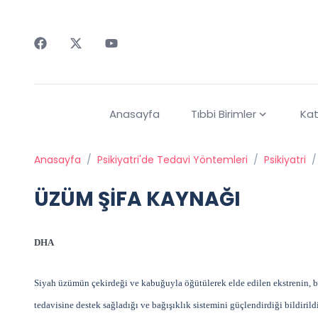
Faceebok
Twitter
Youtube
Anasayfa
Tıbbi Birimler
Kat
Anasayfa
/
Psikiyatri'de Tedavi Yöntemleri
/
Psikiyatri
/
ÜZÜM ŞİFA KAYNAĞI
DHA
Siyah üzümün çekirdeği ve kabuğuyla öğütülerek elde edilen ekstrenin, başt
tedavisine destek sağladığı ve bağışıklık sistemini güçlendirdiği bildirildi