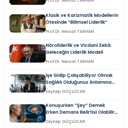
Prof.Dr. Nevzat TARHAN
Klasik ve Karizmatik Modellerin
Ötesinde “Bilimsel Liderlik”
Prof.Dr. Nevzat TARHAN
Nöroliderlik ve Vicdani Zekâ:
Geleceğin Liderlik Modeli
Prof.Dr. Nevzat TARHAN
İşe Gidip Çalışabiliyor Olmak
Sağlıklı Olduğunuz Anlamına
Gelir mi?
Zeynep GÜÇLÜCAN
Konuşurken “Şey” Demek
Erken Demans Belirtisi Olabilir
mi?
Zeynep GÜÇLÜCAN