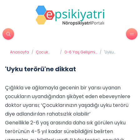
Anasayfa
/
Çocuk
/
0-6 Yaş Gelişimi
/
'Uyku
Psikiyatrisi
ve Eğitimi
terörü'ne
dikkat
'Uyku terörü'ne dikkat
Çığlıkla ve ağlamayla gecenin bir yarısı uyanan
çocukların uyandığından şikâyet eden ebeveynlere
doktor uyarısı; ‘Çocuklarınızın yaşadığı uyku terörü
diye adlandırılan rahatsızlık olabilir’
Genellikle 2-6 yaş arasında daha sık görülen uyku
terörünün 4-5 yıl kadar sürebildiğini belirten