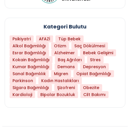
Kategori Bulutu
Psikiyatri
AFAZİ
Tüp Bebek
Alkol Bağımlılığı
Otizm
Saç Dökülmesi
Esrar Bağımlılığı
Alzheimer
Bebek Gelişimi
Kokain Bağımlılığı
Baş Ağrıları
Stres
Kumar Bağımlılığı
Demans
Depresyon
Sanal Bağımlılık
Migren
Opiat Bağımlılığı
Parkinson
Kadın Hastalıkları
Sigara Bağımlılığı
Şizofreni
Obezite
Kardioloji
Bipolar Bozukluk
Cilt Bakımı