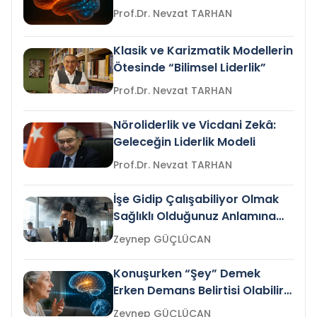
Prof.Dr. Nevzat TARHAN
Klasik ve Karizmatik Modellerin
Ötesinde “Bilimsel Liderlik”
Prof.Dr. Nevzat TARHAN
Nöroliderlik ve Vicdani Zekâ:
Geleceğin Liderlik Modeli
Prof.Dr. Nevzat TARHAN
İşe Gidip Çalışabiliyor Olmak
Sağlıklı Olduğunuz Anlamına
Gelir mi?
Zeynep GÜÇLÜCAN
Konuşurken “Şey” Demek
Erken Demans Belirtisi Olabilir
mi?
Zeynep GÜÇLÜCAN