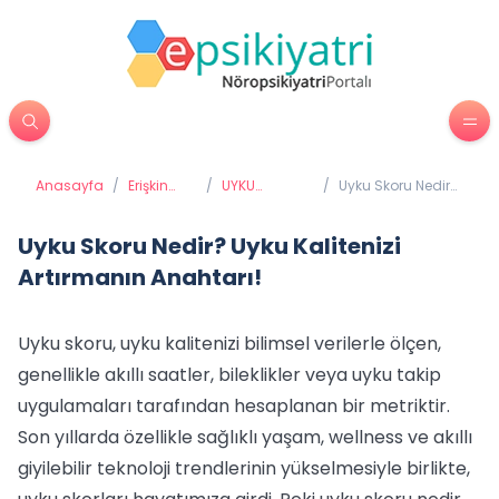
Anasayfa
/
Erişkin
/
UYKU
/
Uyku Skoru Nedir?
Psikiyatrisi
BOZUKLUKLARI
Uyku Kalitenizi
Artırmanın
Anahtarı!
Uyku Skoru Nedir? Uyku Kalitenizi
Artırmanın Anahtarı!
Uyku skoru, uyku kalitenizi bilimsel verilerle ölçen,
genellikle akıllı saatler, bileklikler veya uyku takip
uygulamaları tarafından hesaplanan bir metriktir.
Son yıllarda özellikle sağlıklı yaşam, wellness ve akıllı
giyilebilir teknoloji trendlerinin yükselmesiyle birlikte,