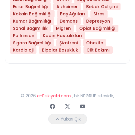
Esrar Bağımlılığı
Alzheimer
Bebek Gelişimi
Kokain Bağımlılığı
Baş Ağrıları
Stres
Kumar Bağımlılığı
Demans
Depresyon
Sanal Bağımlılık
Migren
Opiat Bağımlılığı
Parkinson
Kadın Hastalıkları
Sigara Bağımlılığı
Şizofreni
Obezite
Kardioloji
Bipolar Bozukluk
Cilt Bakımı
©
2026
e-Psikiyatri.com
, bir NPGRUP sitesidir,
Faceebok
Twitter
Youtube
Yukarı Çık