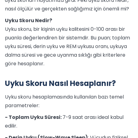
uyku skorları hayatımıza girdi. Peki uyku skoru nedir,
nasıl ölçülür ve gerçekten sağlığımız için önemli mi?
Uyku Skoru Nedir?
Uyku skoru, bir kişinin uyku kalitesini 0-100 arası bir
puanla değerlendiren bir sistemdir. Bu puan; toplam
uyku süresi, derin uyku ve REM uykusu oranı, uykuya
dalma süresi ve gece uyanma sıklığı gibi kriterlere
göre hesaplanır.
Uyku Skoru Nasıl Hesaplanır?
Uyku skoru hesaplamasında kullanılan bazı temel
parametreler:
- Toplam Uyku Süresi:
7-9 saat arası ideal kabul
edilir.
- Derin Uyku (Slow-Wave Sleep)
: Vücudun fiziksel