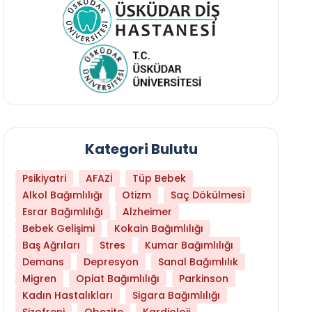
Kategori Bulutu
Psikiyatri
AFAZİ
Tüp Bebek
Alkol Bağımlılığı
Otizm
Saç Dökülmesi
Esrar Bağımlılığı
Alzheimer
Bebek Gelişimi
Kokain Bağımlılığı
Baş Ağrıları
Stres
Kumar Bağımlılığı
Daha Az Protein Tüketmek Yaşlanmayı Yava
Demans
Depresyon
Sanal Bağımlılık
Migren
Opiat Bağımlılığı
Parkinson
Kadın Hastalıkları
Sigara Bağımlılığı