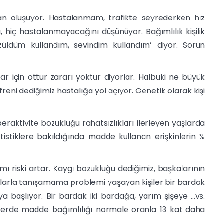
n oluşuyor. Hastalanmam, trafikte seyrederken hız
iç hastalanmayacağını düşünüyor. Bağımlılık kişilik
‘üzüldüm kullandım, sevindim kullandım’ diyor. Sorun
r için ottur zararı yoktur diyorlar. Halbuki ne büyük
freni dediğimiz hastalığa yol açıyor. Genetik olarak kişi
raktivite bozukluğu rahatsızlıkları ilerleyen yaşlarda
tatistiklere bakıldığında madde kullanan erişkinlerin %
 riski artar. Kaygı bozukluğu dediğimiz, başkalarının
arla tanışamama problemi yaşayan kişiler bir bardak
a başlıyor. Bir bardak iki bardağa, yarım şişeye …vs.
işilerde madde bağımlılığı normale oranla 13 kat daha