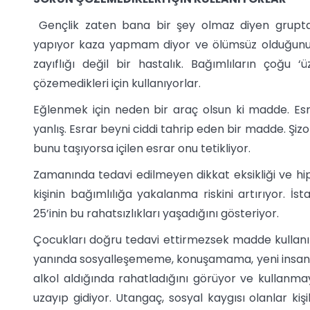
Gençlik zaten bana bir şey olmaz diyen grupta
yapıyor kaza yapmam diyor ve ölümsüz olduğunu, h
zayıflığı değil bir hastalık. Bağımlıların çoğu 
çözemedikleri için kullanıyorlar.
Eğlenmek için neden bir araç olsun ki madde. Esra
yanlış. Esrar beyni ciddi tahrip eden bir madde. Şizo
bunu taşıyorsa içilen esrar onu tetikliyor.
Zamanında tedavi edilmeyen dikkat eksikliği ve hipe
kişinin bağımlılığa yakalanma riskini artırıyor. İs
25’inin bu rahatsızlıkları yaşadığını gösteriyor.
Çocukları doğru tedavi ettirmezsek madde kullanımı
yanında sosyalleşememe, konuşamama, yeni insanl
alkol aldığında rahatladığını görüyor ve kullanmay
uzayıp gidiyor. Utangaç, sosyal kaygısı olanlar k