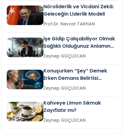
Nöroliderlik ve Vicdani Zekâ:
Geleceğin Liderlik Modeli
Prof.Dr. Nevzat TARHAN
İşe Gidip Çalışabiliyor Olmak
Sağlıklı Olduğunuz Anlamına
Gelir mi?
Zeynep GÜÇLÜCAN
Konuşurken “Şey” Demek
Erken Demans Belirtisi
Olabilir mi?
Zeynep GÜÇLÜCAN
Kahveye Limon Sıkmak
Zayıflatır mı?
Zeynep GÜÇLÜCAN