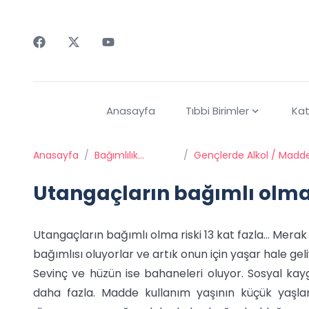
Faceebok
Twitter
Youtube
Anasayfa
Tıbbi Birimler
Kat
Anasayfa
/
Bağımlılık
/
Gençlerde Alkol / Madde
Tedavisi
Bağımlılığı
Utangaçların bağımlı olma 
Utangaçların bağımlı olma riski 13 kat fazla… Mera
bağımlısı oluyorlar ve artık onun için yaşar hale geli
Sevinç ve hüzün ise bahaneleri oluyor. Sosyal kayg
daha fazla. Madde kullanım yaşının küçük yaşla