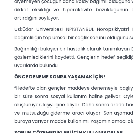
diyemeyen çocuğun daha kolay bağımlı olduğuna v
dikkat eksikliği ve hiperaktivite bozukluğunun
artırdığını söylüyor.
Üsküdar Üniversitesi NPİSTANBUL Nöropsikiyatri H
bağımlılığın toplumsal bir sağlık sorunu olduğunu sö
Bağımlılığı bulaşıcı bir hastalık olarak tanımlayan
gözlemlediklerini kaydetti. Gençlerin hedef seçild
uyarılarda bulundu:
ÖNCE DENEME SONRA YAŞAMAK İÇİN!
“Hedefte olan gençler maddeye denemeyle başlıyo
bir süre sonra sosyal kullanım haline geliyor. Öyl
oluşturuyor, kişiyi içine alıyor. Daha sonra orada
ve mutsuzluğu giderme aracı oluyor. Son aşamad
buraya varıyor madde kullanımı. Yaşamın amacı olu
SORUN ÇÖZEMEDİKLERİ İÇİN KULLANIYORLAR