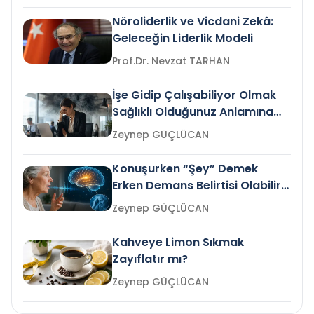
Nöroliderlik ve Vicdani Zekâ:
Geleceğin Liderlik Modeli
Prof.Dr. Nevzat TARHAN
İşe Gidip Çalışabiliyor Olmak
Sağlıklı Olduğunuz Anlamına
Gelir mi?
Zeynep GÜÇLÜCAN
Konuşurken “Şey” Demek
Erken Demans Belirtisi Olabilir
mi?
Zeynep GÜÇLÜCAN
Kahveye Limon Sıkmak
Zayıflatır mı?
Zeynep GÜÇLÜCAN