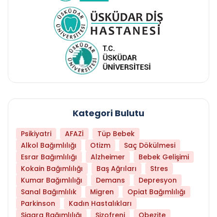
Kategori Bulutu
Psikiyatri
AFAZİ
Tüp Bebek
Alkol Bağımlılığı
Otizm
Saç Dökülmesi
Esrar Bağımlılığı
Alzheimer
Bebek Gelişimi
Kokain Bağımlılığı
Baş Ağrıları
Stres
Kumar Bağımlılığı
Demans
Depresyon
Sanal Bağımlılık
Migren
Opiat Bağımlılığı
Parkinson
Kadın Hastalıkları
Sigara Bağımlılığı
Şizofreni
Obezite