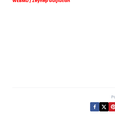
WEBMD / Zeynep Güçlücan
P