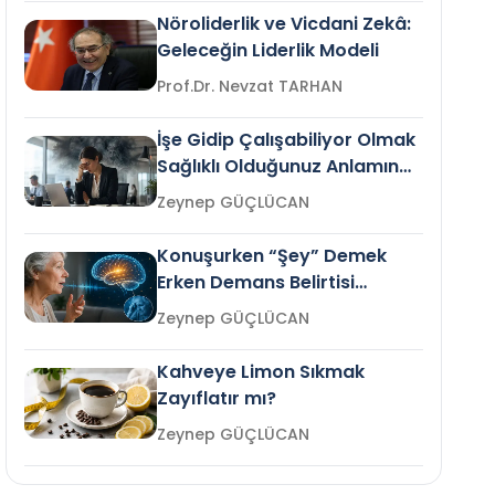
Nöroliderlik ve Vicdani Zekâ:
Geleceğin Liderlik Modeli
Prof.Dr. Nevzat TARHAN
İşe Gidip Çalışabiliyor Olmak
Sağlıklı Olduğunuz Anlamına
Gelir mi?
Zeynep GÜÇLÜCAN
Konuşurken “Şey” Demek
Erken Demans Belirtisi
Olabilir mi?
Zeynep GÜÇLÜCAN
Kahveye Limon Sıkmak
Zayıflatır mı?
Zeynep GÜÇLÜCAN