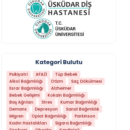
Kategori Bulutu
Psikiyatri
AFAZİ
Tüp Bebek
Alkol Bağımlılığı
Otizm
Saç Dökülmesi
Esrar Bağımlılığı
Alzheimer
Bebek Gelişimi
Kokain Bağımlılığı
Baş Ağrıları
Stres
Kumar Bağımlılığı
Hangi Yaşta Hangi Testi Yaptırmanız Gerekt
Demans
Depresyon
Sanal Bağımlılık
Migren
Opiat Bağımlılığı
Parkinson
Kadın Hastalıkları
Sigara Bağımlılığı