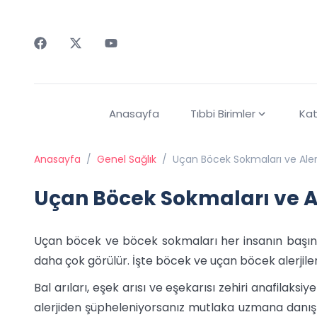
Faceebok
Twitter
Youtube
Anasayfa
Tıbbi Birimler
Kat
Anasayfa
/
Genel Sağlık
/
Uçan Böcek Sokmaları ve Alerji
Uçan Böcek Sokmaları ve Al
Uçan böcek ve böcek sokmaları her insanın başına ge
daha çok görülür. İşte böcek ve uçan böcek alerjileri
Bal arıları, eşek arısı ve eşekarısı zehiri anafilaksi
alerjiden şüpheleniyorsanız mutlaka uzmana danış