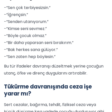
-“Sen çok terbiyesizsin.”
-“İğrençsin.”
-“Senden utanıyorum.”
-“Kimse seni sevmez.”
-“Böyle çocuk olmaz.”
-“Bir daha yaparsan seni bırakırım.”
-“Bak herkes sana gülüyor.”
-“Sen zaten hep böylesin.”
Bu tür ifadeler davranışı düzeltmek yerine çocuğun
utanç, öfke ve direnç duygularını artırabilir.
Tükürme davranışında ceza işe
yarar mı?
Sert cezalar, bağırma, tehdit, fiziksel ceza veya
küçük düşürme kısa vadede çocuğu durduruyor gibi