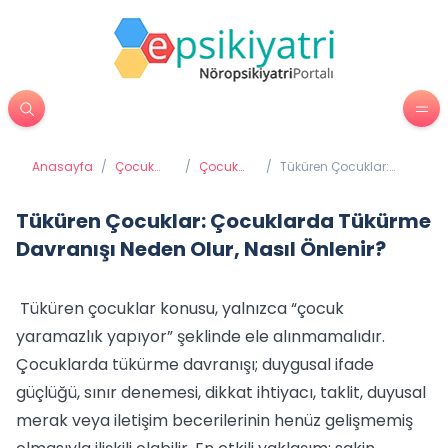
Anasayfa
/
Çocuk
/
Çocuk
/
Tüküren Çocuklar:
Psikiyatrisi
psikolojisi
Çocuklarda Tükürme
Davranışı Neden Olur,
Nasıl Önlenir?
Tüküren Çocuklar: Çocuklarda Tükürme
Davranışı Neden Olur, Nasıl Önlenir?
Tüküren çocuklar konusu, yalnızca “çocuk
yaramazlık yapıyor” şeklinde ele alınmamalıdır.
Çocuklarda tükürme davranışı; duygusal ifade
güçlüğü, sınır denemesi, dikkat ihtiyacı, taklit, duyusal
merak veya iletişim becerilerinin henüz gelişmemiş