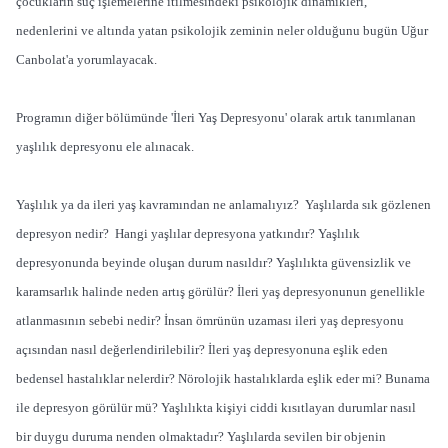
çocukların suç işlemelerine itilmesindeki psikolojik dinamikleri,
nedenlerini ve altında yatan psikolojik zeminin neler olduğunu bugün Uğur
Canbolat'a yorumlayacak.
Programın diğer bölümünde 'İleri Yaş Depresyonu' olarak artık tanımlanan
yaşlılık depresyonu ele alınacak.
Yaşlılık ya da ileri yaş kavramından ne anlamalıyız? Yaşlılarda sık gözlenen
depresyon nedir? Hangi yaşlılar depresyona yatkındır? Yaşlılık
depresyonunda beyinde oluşan durum nasıldır? Yaşlılıkta güvensizlik ve
karamsarlık halinde neden artış görülür? İleri yaş depresyonunun genellikle
atlanmasının sebebi nedir? İnsan ömrünün uzaması ileri yaş depresyonu
açısından nasıl değerlendirilebilir? İleri yaş depresyonuna eşlik eden
bedensel hastalıklar nelerdir? Nörolojik hastalıklarda eşlik eder mi? Bunama
ile depresyon görülür mü? Yaşlılıkta kişiyi ciddi kısıtlayan durumlar nasıl
bir duygu duruma nenden olmaktadır? Yaşlılarda sevilen bir objenin