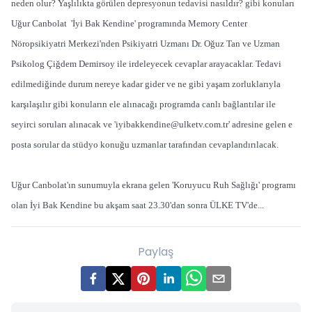
neden olur? Yaşlılıkta görülen depresyonun tedavisi nasıldır? gibi konuları
Uğur Canbolat 'İyi Bak Kendine' programında Memory Center
Nöropsikiyatri Merkezi'nden Psikiyatri Uzmanı Dr. Oğuz Tan ve Uzman
Psikolog Çiğdem Demirsoy ile irdeleyecek cevaplar arayacaklar. Tedavi
edilmediğinde durum nereye kadar gider ve ne gibi yaşam zorluklarıyla
karşılaşılır gibi konuların ele alınacağı programda canlı bağlantılar ile
seyirci soruları alınacak ve '
iyibakkendine@ulketv.com.tr
' adresine gelen e
posta sorular da stüdyo konuğu uzmanlar tarafından cevaplandırılacak.
Uğur Canbolat'ın sunumuyla ekrana gelen 'Koruyucu Ruh Sağlığı' programı
olan İyi Bak Kendine bu akşam saat 23.30'dan sonra ÜLKE TV'de...
Paylaş