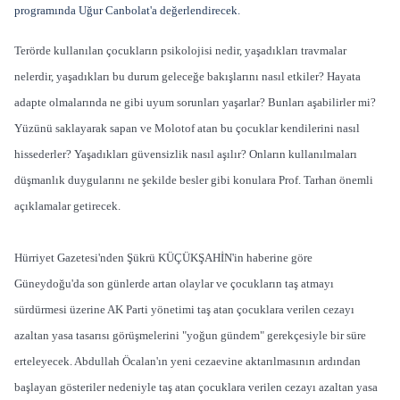
programında Uğur Canbolat'a değerlendirecek.
Terörde kullanılan çocukların psikolojisi nedir, yaşadıkları travmalar
nelerdir, yaşadıkları bu durum geleceğe bakışlarını nasıl etkiler? Hayata
adapte olmalarında ne gibi uyum sorunları yaşarlar? Bunları aşabilirler mi?
Yüzünü saklayarak sapan ve Molotof atan bu çocuklar kendilerini nasıl
hissederler? Yaşadıkları güvensizlik nasıl aşılır? Onların kullanılmaları
düşmanlık duygularını ne şekilde besler gibi konulara Prof. Tarhan önemli
açıklamalar getirecek.
Hürriyet Gazetesi'nden Şükrü KÜÇÜKŞAHİN'in haberine göre
Güneydoğu'da son günlerde artan olaylar ve çocukların taş atmayı
sürdürmesi üzerine AK Parti yönetimi taş atan çocuklara verilen cezayı
azaltan yasa tasarısı görüşmelerini "yoğun gündem" gerekçesiyle bir süre
erteleyecek. Abdullah Öcalan'ın yeni cezaevine aktarılmasının ardından
başlayan gösteriler nedeniyle taş atan çocuklara verilen cezayı azaltan yasa