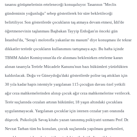
tasarısı görüşmelerinin erteleneceği konuşuluyor. Tasarının "Meclis
gündeminin yoğunluğu" sebep gösterilerek bir süre bekletileceği
belirtiliyor. Son gösterilerde çocukların taş atmaya devam etmesi, İdil'de
öğretmenevinin taşlanması Başbakan Tayyip Erdoğan'ın önceki gün
İstanbul'da, "Serap'ı molotofla yakanlar mı masum" diye konuşması ile tekrar
dikkatler terörde çocukların kullanımını tartışmaya açtı. Bu hafta içinde
TBMM Adalet Komisyonun'da ele alınması beklenirken erteleme kararı
alınan tasarıyla Terörle Mücadele Kanunu'nun bazı hükümleri yürürlükten
kaldırılacak. Doğu ve Güneydoğu'daki gösterilerde polise taş attıkları için
30 yıla kadar hapis istemiyle yargılanan 115 çocuğun davası özel yetkili
ağır ceza mahkemelerinden alınıp çocuk ağır ceza mahkemelerine verilecek.
Terör suçlarında cezaları artıran hükümler, 18 yaşın altındaki çocuklara
uygulanmayacak. Yargılanan çocuklar için istenen cezalar yarı oranında
düşecek. Psikolojik Savaş kitabı yazarı tanınmış psikiyatri uzmanı Prof. Dr.
Nevzat Tarhan tüm bu konuları, çocuk suçlarında yapılması gerekenleri,