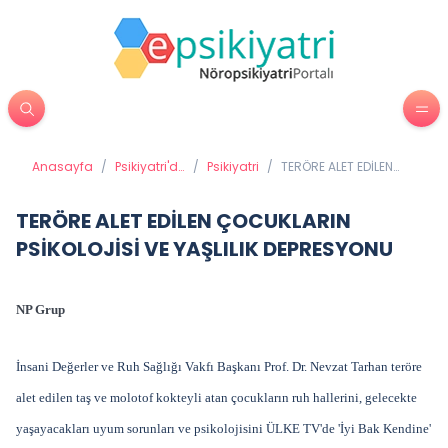
Anasayfa
/
Psikiyatri'de
/
Psikiyatri
/
TERÖRE ALET EDİLEN
Tedavi
ÇOCUKLARIN
Yöntemleri
PSİKOLOJİSİ VE YAŞLILIK
DEPRESYONU
TERÖRE ALET EDİLEN ÇOCUKLARIN
PSİKOLOJİSİ VE YAŞLILIK DEPRESYONU
NP Grup
İnsani Değerler ve Ruh Sağlığı Vakfı Başkanı Prof. Dr. Nevzat Tarhan teröre
alet edilen taş ve molotof kokteyli atan çocukların ruh hallerini, gelecekte
yaşayacakları uyum sorunları ve psikolojisini ÜLKE TV'de 'İyi Bak Kendine'