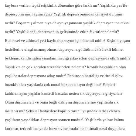
kaybına verilen tepki erişkinlik dönemine göre farklı mı? Yaşlılıkta yas ile
depresyonu nasıl ayıracağız? Yaşlılık depresyonundan cinsiyet durumu
nedir? Boşanmış olmanın ya da ayrı yaşamanın yaşlılık depresyonuna etkisi
nedir? Yaşlılık çağı depresyonun gelişiminde etkin faktörler nelerdir?
Bedensel ve zihinsel yeti kaybı depresyon için önemli midir? Kişinin yaşam
hedeflerine ulaşılamamış olması depresyona götürür mü? Sürekli hürmet
bekleme, kendisinden yararlanılmadığı şikayetleri depresyonda etkili midir?
Yaşlılıkta en çok görülen stres faktörleri nelerdir? Kronik hastalıkları olan
yaşlı hastalar depresyona aday mıdır? Parkinson hastalığı ve tiroid işlev
bozuklukları yaşlılarda çok moral bozucu oluyor değil mi? Felçleri
kaldıramayan yaşlılar kanserli hastalar neden sık depresyona giriyorlar?
Ölüm düşünceleri ve buna bağlı özkıyım düşüncelerine yaşlılarda sık
rastlanır mı? Seksüel fantazilere kapılıp torunu yaşındakilerle evlenen
yaşlıların yaşadıkları depresyon sonucu mudur? Yaşlılarda yalnız kalma
korkusu, terk edilme ya da huzurevine bırakılma ihtimali nasıl duygulara