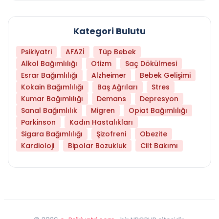
Kategori Bulutu
Psikiyatri
AFAZİ
Tüp Bebek
Alkol Bağımlılığı
Otizm
Saç Dökülmesi
Esrar Bağımlılığı
Alzheimer
Bebek Gelişimi
Kokain Bağımlılığı
Baş Ağrıları
Stres
Kumar Bağımlılığı
Demans
Depresyon
Sanal Bağımlılık
Migren
Opiat Bağımlılığı
Parkinson
Kadın Hastalıkları
Sigara Bağımlılığı
Şizofreni
Obezite
Kardioloji
Bipolar Bozukluk
Cilt Bakımı