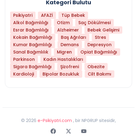
Kategori Bulutu
Psikiyatri
AFAZİ
Tüp Bebek
Alkol Bağımlılığı
Otizm
Saç Dökülmesi
Esrar Bağımlılığı
Alzheimer
Bebek Gelişimi
Kokain Bağımlılığı
Baş Ağrıları
Stres
Kumar Bağımlılığı
Demans
Depresyon
Sanal Bağımlılık
Migren
Opiat Bağımlılığı
Parkinson
Kadın Hastalıkları
Sigara Bağımlılığı
Şizofreni
Obezite
Kardioloji
Bipolar Bozukluk
Cilt Bakımı
©
2026
e-Psikiyatri.com
, bir NPGRUP sitesidir,