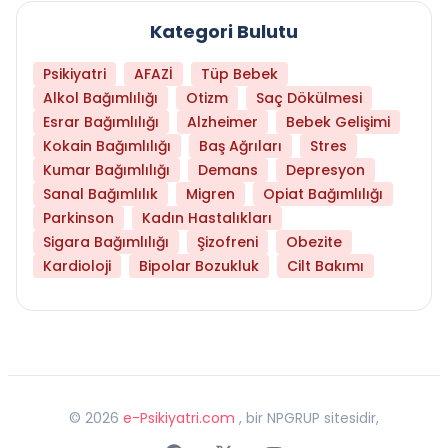
Kategori Bulutu
Psikiyatri
AFAZİ
Tüp Bebek
Alkol Bağımlılığı
Otizm
Saç Dökülmesi
Esrar Bağımlılığı
Alzheimer
Bebek Gelişimi
Kokain Bağımlılığı
Baş Ağrıları
Stres
Kumar Bağımlılığı
Demans
Depresyon
Sanal Bağımlılık
Migren
Opiat Bağımlılığı
Parkinson
Kadın Hastalıkları
Sigara Bağımlılığı
Şizofreni
Obezite
Kardioloji
Bipolar Bozukluk
Cilt Bakımı
©
2026
e-Psikiyatri.com
, bir NPGRUP sitesidir,