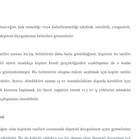
 döneceğini fark etmediği veya kabullenmediği takdirde sinirlilik, yorgunluk,
epresif duygudurum belirtileri gösterebilir.
ller sonrası bu tip belirtilerin daha fazla görüldüğünü; kişilerin bu tatiller
til süresi uzadıkça kişinin kendi gerçekliğinden uzaklaşması da o kadar
 gözlemlenmiştir. Bu belirtilerin oluşma riskini azaltmak için kişiler tatilin
dirler. Ayrıca, döndükleri zaman iş ve sorumlulukları dışında kendileri için
emek kursuna başlamak, bir davet organize etmek vs.) ve iş yüklerini mümkün
alışmaları önerilebilir.
esi
n olan kişilerin tatilleri sonrasında depresif duygulanım içine girmelerine
 eksikliğidir. Bu da kabulü oldukça zor bir durum olup depresif duygulara yol