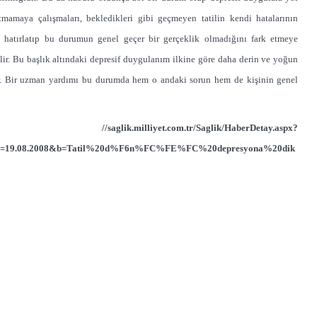
utmamaya çalışmaları, bekledikleri gibi geçmeyen tatilin kendi hatalarının
ne hatırlatıp bu durumun genel geçer bir gerçeklik olmadığını fark etmeye
lir. Bu başlık altındaki depresif duygulanım ilkine göre daha derin ve yoğun
dür. Bir uzman yardımı bu durumda hem o andaki sorun hem de kişinin genel
K:
//saglik.milliyet.com.tr/Saglik/HaberDetay.aspx?
Date=19.08.2008&b=Tatil%20d%F6n%FC%FE%FC%20depresyona%20dik