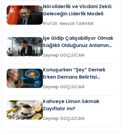
Nöroliderlik ve Vicdani Zekâ:
Geleceğin Liderlik Modeli
Prof.Dr. Nevzat TARHAN
İşe Gidip Çalışabiliyor Olmak
Sağlıklı Olduğunuz Anlamına
Gelir mi?
Zeynep GÜÇLÜCAN
Konuşurken “Şey” Demek
Erken Demans Belirtisi
Olabilir mi?
Zeynep GÜÇLÜCAN
Kahveye Limon Sıkmak
Zayıflatır mı?
Zeynep GÜÇLÜCAN