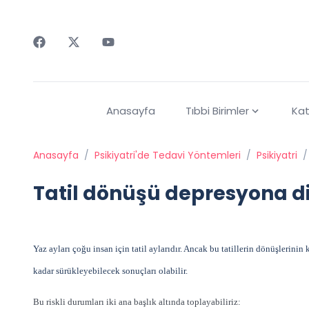
Faceebok
Twitter
Youtube
Anasayfa
Tıbbi Birimler
Kat
Anasayfa
/
Psikiyatri'de Tedavi Yöntemleri
/
Psikiyatri
/
Tatil dönüşü depresyona d
Yaz ayları çoğu insan için tatil aylarıdır. Ancak bu tatillerin dönüşlerini
kadar sürükleyebilecek sonuçları olabilir.
Bu riskli durumları iki ana başlık altında toplayabiliriz: