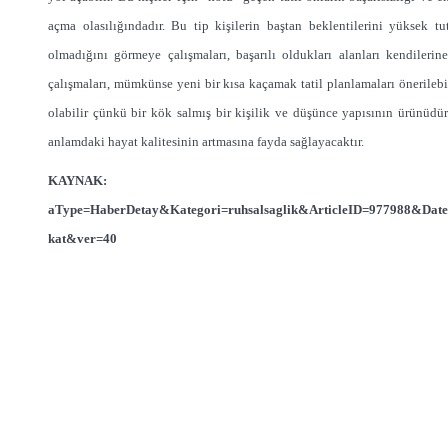
açma olasılığındadır. Bu tip kişilerin baştan beklentilerini yüksek t
olmadığını görmeye çalışmaları, başarılı oldukları alanları kendileri
çalışmaları, mümkünse yeni bir kısa kaçamak tatil planlamaları önerilebi
olabilir çünkü bir kök salmış bir kişilik ve düşünce yapısının ürünü
anlamdaki hayat kalitesinin artmasına fayda sağlayacaktır.
KAYNA
aType=HaberDetay&Kategori=ruhsalsaglik&ArticleID=977988&
kat&ver=40