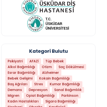
Kategori Bulutu
Psikiyatri
AFAZİ
Tüp Bebek
Alkol Bağımlılığı
Otizm
Saç Dökülmesi
Esrar Bağımlılığı
Alzheimer
Bebek Gelişimi
Kokain Bağımlılığı
Baş Ağrıları
Stres
Kumar Bağımlılığı
Daha Az Protein Tüketmek Yaşlanmayı Yava
Demans
Depresyon
Sanal Bağımlılık
Migren
Opiat Bağımlılığı
Parkinson
Kadın Hastalıkları
Sigara Bağımlılığı