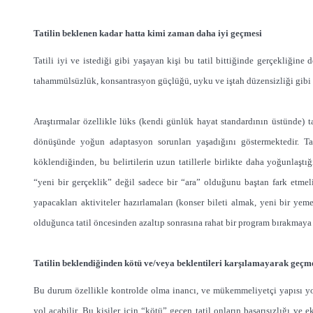
Tatilin beklenen kadar hatta kimi zaman daha iyi geçmesi
Tatili iyi ve istediği gibi yaşayan kişi bu tatil bittiğinde gerçekliğine
tahammülsüzlük, konsantrasyon güçlüğü, uyku ve iştah düzensizliği gibi d
Araştırmalar özellikle lüks (kendi günlük hayat standardının üstünde) tati
dönüşünde yoğun adaptasyon sorunları yaşadığını göstermektedir. Ta
köklendiğinden, bu belirtilerin uzun tatillerle birlikte daha yoğunlaştığı
“yeni bir gerçeklik” değil sadece bir “ara” olduğunu baştan fark etmeli
yapacakları aktiviteler hazırlamaları (konser bileti almak, yeni bir y
olduğunca tatil öncesinden azaltıp sonrasına rahat bir program bırakmaya ç
Tatilin beklendiğinden kötü ve/veya beklentileri karşılamayarak geçm
Bu durum özellikle kontrolde olma inancı, ve mükemmeliyetçi yapısı yoğu
yol açabilir. Bu kişiler için “kötü” geçen tatil onların başarısızlığı ve