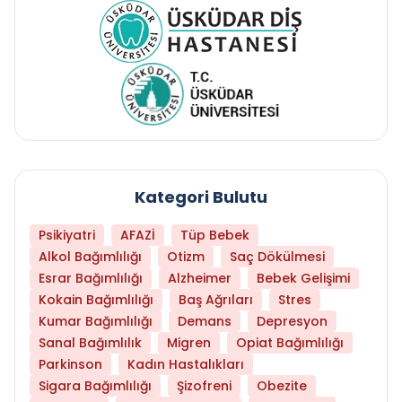
Kategori Bulutu
Psikiyatri
AFAZİ
Tüp Bebek
Alkol Bağımlılığı
Otizm
Saç Dökülmesi
Esrar Bağımlılığı
Alzheimer
Bebek Gelişimi
Kokain Bağımlılığı
Baş Ağrıları
Stres
Kumar Bağımlılığı
Demans
Depresyon
Sanal Bağımlılık
Migren
Opiat Bağımlılığı
Parkinson
Kadın Hastalıkları
Sigara Bağımlılığı
Şizofreni
Obezite