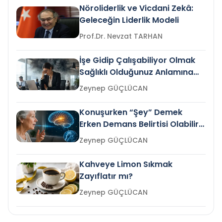
Nöroliderlik ve Vicdani Zekâ:
Geleceğin Liderlik Modeli
Prof.Dr. Nevzat TARHAN
İşe Gidip Çalışabiliyor Olmak
Sağlıklı Olduğunuz Anlamına
Gelir mi?
Zeynep GÜÇLÜCAN
Konuşurken “Şey” Demek
Erken Demans Belirtisi Olabilir
mi?
Zeynep GÜÇLÜCAN
Kahveye Limon Sıkmak
Zayıflatır mı?
Zeynep GÜÇLÜCAN