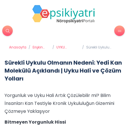
Anasayfa
/
Erişkin
/
UYKU
/
Sürekli Uykulu
Psikiyatrisi
BOZUKLUKLARI
Olmanın Nedeni:
Yedi Kan Molekülü
Açıklandı | Uyku
Sürekli Uykulu Olmanın Nedeni: Yedi Kan
Hali ve Çözüm
Molekülü Açıklandı | Uyku Hali ve Çözüm
Yolları
Yolları
Yorgunluk ve Uyku Hali Artık Çözülebilir mi? Bilim
İnsanları Kan Testiyle Kronik Uykululuğun Gizemini
Çözmeye Yaklaşıyor
Bitmeyen Yorgunluk Hissi