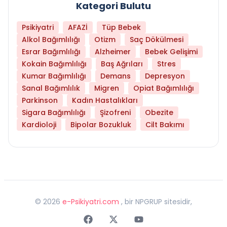
Kategori Bulutu
Psikiyatri
AFAZİ
Tüp Bebek
Alkol Bağımlılığı
Otizm
Saç Dökülmesi
Esrar Bağımlılığı
Alzheimer
Bebek Gelişimi
Kokain Bağımlılığı
Baş Ağrıları
Stres
Kumar Bağımlılığı
Demans
Depresyon
Sanal Bağımlılık
Migren
Opiat Bağımlılığı
Parkinson
Kadın Hastalıkları
Sigara Bağımlılığı
Şizofreni
Obezite
Kardioloji
Bipolar Bozukluk
Cilt Bakımı
©
2026
e-Psikiyatri.com
, bir NPGRUP sitesidir,