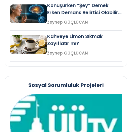
Konuşurken “Şey” Demek
Erken Demans Belirtisi Olabilir
mi?
Zeynep GÜÇLÜCAN
Kahveye Limon Sıkmak
Zayıflatır mı?
Zeynep GÜÇLÜCAN
Sosyal Sorumluluk Projeleri