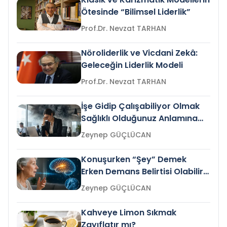
Ötesinde “Bilimsel Liderlik”
Prof.Dr. Nevzat TARHAN
Nöroliderlik ve Vicdani Zekâ:
Geleceğin Liderlik Modeli
Prof.Dr. Nevzat TARHAN
İşe Gidip Çalışabiliyor Olmak
Sağlıklı Olduğunuz Anlamına
Gelir mi?
Zeynep GÜÇLÜCAN
Konuşurken “Şey” Demek
Erken Demans Belirtisi Olabilir
mi?
Zeynep GÜÇLÜCAN
Kahveye Limon Sıkmak
Zayıflatır mı?