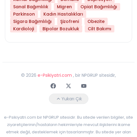
Sanal Bağımlılık
Migren
Opiat Bağımlılığı
Parkinson
Kadın Hastalıkları
Sigara Bağımlılığı
Şizofreni
Obezite
Kardioloji
Bipolar Bozukluk
Cilt Bakımı
©
2026
e-Psikiyatri.com
, bir NPGRUP sitesidir,
Faceebok
Twitter
Youtube
Yukarı Çık
e-Psikiyatri.com bir NPGRUP sitesidir. Bu sitede verilen bilgiler, site
ziyaretçilerinin/hastaların hekimleriyle mevcut ilişkilerini ikame
etmek değil, desteklemek için tasarlanmıştır. Bu sitede yer alan