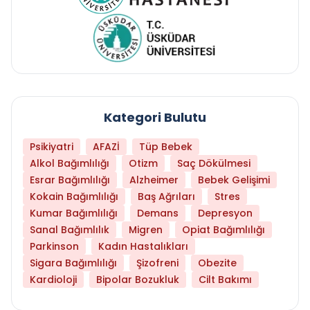
Kategori Bulutu
Psikiyatri
AFAZİ
Tüp Bebek
Alkol Bağımlılığı
Otizm
Saç Dökülmesi
Esrar Bağımlılığı
Alzheimer
Bebek Gelişimi
Kokain Bağımlılığı
Baş Ağrıları
Stres
Kumar Bağımlılığı
Demans
Depresyon
Sanal Bağımlılık
Migren
Opiat Bağımlılığı
Parkinson
Kadın Hastalıkları
Sigara Bağımlılığı
Şizofreni
Obezite
Kardioloji
Bipolar Bozukluk
Cilt Bakımı