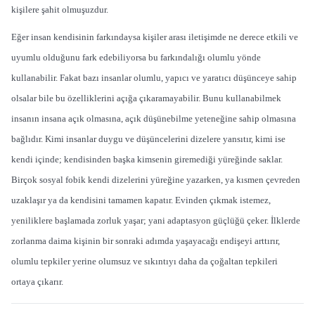
kişilere şahit olmuşuzdur.
Eğer insan kendisinin farkındaysa kişiler arası iletişimde ne derece etkili ve
uyumlu olduğunu fark edebiliyorsa bu farkındalığı olumlu yönde
kullanabilir. Fakat bazı insanlar olumlu, yapıcı ve yaratıcı düşünceye sahip
olsalar bile bu özelliklerini açığa çıkaramayabilir. Bunu kullanabilmek
insanın insana açık olmasına, açık düşünebilme yeteneğine sahip olmasına
bağlıdır. Kimi insanlar duygu ve düşüncelerini dizelere yansıtır, kimi ise
kendi içinde; kendisinden başka kimsenin giremediği yüreğinde saklar.
Birçok sosyal fobik kendi dizelerini yüreğine yazarken, ya kısmen çevreden
uzaklaşır ya da kendisini tamamen kapatır. Evinden çıkmak istemez,
yeniliklere başlamada zorluk yaşar; yani adaptasyon güçlüğü çeker. İlklerde
zorlanma daima kişinin bir sonraki adımda yaşayacağı endişeyi arttırır,
olumlu tepkiler yerine olumsuz ve sıkıntıyı daha da çoğaltan tepkileri
ortaya çıkarır.