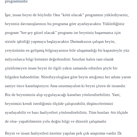
programlardır.
İşte, insan beyni de böyledir. Ona “kötü olacak” programını yüklediyseniz,
beyniniz davranışlarınızı bu programa göre ayarlayacaktır. Yüklediğiniz
program “her şey güzel olacak” programı ise beyniniz başarmanız için
sizinle işbirliği yapmaya başlayacaktır. Durmaksızın çalışan beyin,
yeryüzünün en gelişmiş bilgisayarının bile ulaşamadığı bir kapasiteyle yüz
milyonlarca bilgi birimini değerlendirir. Sınırları halen tam olarak
çözülemeyen insan beyni ile ilgili yakın zamanda edinilen şöyle bir
bilgiden bahsedelim: Nörofizyologlara göre beyin attığımız her adımı yarım
saniye önce kararlaştırıyor. Ama unutmayalım ki beyni çözen de insandır.
Biz de beynimizin alıp uygulayacağı kararları yönlendirebiliriz. Yani,
beynimizi kendi istediğimiz ölçüde çalıştırabilir, düşüncelerimizi
ayarlayabilir ve bazı faaliyetleri yönlendirebiliriz. Tüm bunları -bir ölçüde
de olsa- yapabilmenin yolu doğru bilgi ve düzenli çalışmadır.
Beyin ve insan faaliyetleri üzerine yapılan pek çok araştırma vardır. Dr.