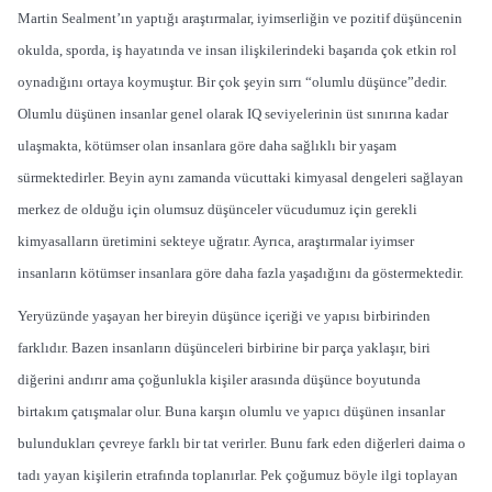
Martin Sealment’ın yaptığı araştırmalar, iyimserliğin ve pozitif düşüncenin
okulda, sporda, iş hayatında ve insan ilişkilerindeki başarıda çok etkin rol
oynadığını ortaya koymuştur. Bir çok şeyin sırrı “olumlu düşünce”dedir.
Olumlu düşünen insanlar genel olarak IQ seviyelerinin üst sınırına kadar
ulaşmakta, kötümser olan insanlara göre daha sağlıklı bir yaşam
sürmektedirler. Beyin aynı zamanda vücuttaki kimyasal dengeleri sağlayan
merkez de olduğu için olumsuz düşünceler vücudumuz için gerekli
kimyasalların üretimini sekteye uğratır. Ayrıca, araştırmalar iyimser
insanların kötümser insanlara göre daha fazla yaşadığını da göstermektedir.
Yeryüzünde yaşayan her bireyin düşünce içeriği ve yapısı birbirinden
farklıdır. Bazen insanların düşünceleri birbirine bir parça yaklaşır, biri
diğerini andırır ama çoğunlukla kişiler arasında düşünce boyutunda
birtakım çatışmalar olur. Buna karşın olumlu ve yapıcı düşünen insanlar
bulundukları çevreye farklı bir tat verirler. Bunu fark eden diğerleri daima o
tadı yayan kişilerin etrafında toplanırlar. Pek çoğumuz böyle ilgi toplayan